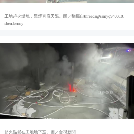
工地起火燃燒，黑煙直竄天際。圖／翻攝自threads@ssmyq940318、
shen.kenny
起火點就在工地地下室。圖／台視新聞