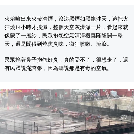
火焰噴出來夾帶濃煙，滾滾黑煙如黑龍沖天，這把火
狂燒14小時才撲滅，整個天空灰濛濛一片，看起來就
像蒙了一層紗，民眾抱怨空氣清淨機轟隆隆開一整
天，還是聞得到燒焦臭味，瘋狂咳嗽、流淚。
民眾摀著鼻子抱怨好臭，真的受不了，很想走了，還
有民眾說滿誇張，因為聽說那是有毒的空氣。