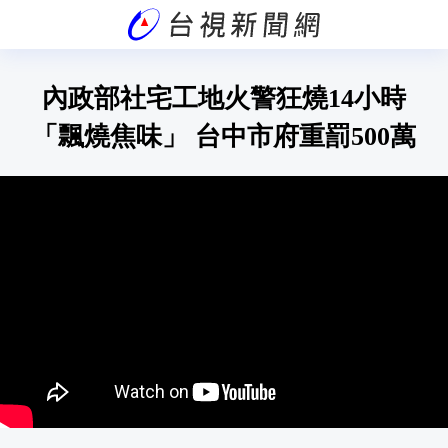
內政部社宅工地火警狂燒14小時
「飄燒焦味」 台中市府重罰500萬