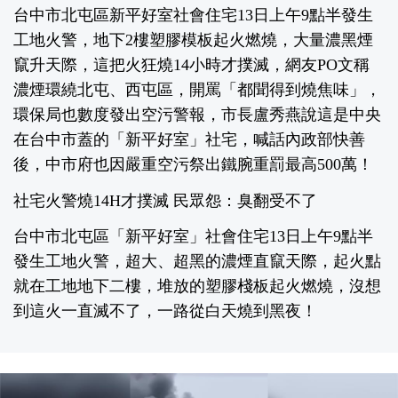
台中市北屯區新平好室社會住宅13日上午9點半發生
工地火警，地下2樓塑膠模板起火燃燒，大量濃黑煙
竄升天際，這把火狂燒14小時才撲滅，網友PO文稱
濃煙環繞北屯、西屯區，開罵「都聞得到燒焦味」，
環保局也數度發出空污警報，市長盧秀燕說這是中央
在台中市蓋的「新平好室」社宅，喊話內政部快善
後，中市府也因嚴重空污祭出鐵腕重罰最高500萬！
社宅火警燒14H才撲滅 民眾怨：臭翻受不了
台中市北屯區「新平好室」社會住宅13日上午9點半
發生工地火警，超大、超黑的濃煙直竄天際，起火點
就在工地地下二樓，堆放的塑膠棧板起火燃燒，沒想
到這火一直滅不了，一路從白天燒到黑夜！