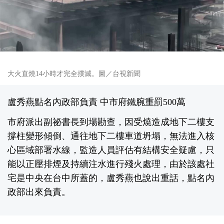
大火直燒14小時才完全撲滅。圖／台視新聞
盧秀燕點名內政部負責 中市府鐵腕重罰500萬
市府派出副祕書長到場勘查，因受燒造成地下二樓支
撐柱變形傾倒、通往地下二樓車道坍塌，無法進入核
心區域部署水線，監造人員評估有結構安全疑慮，只
能以正壓排煙及持續注水進行殘火處理，由於該處社
宅是中央在台中所蓋的，盧秀燕也說出重話，點名內
政部出來負責。