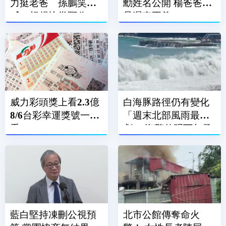
力挺老爸 孫鵬笑
勳姓名公開 楊爸爸：
喊：想趕快當阿公
是遲來正義
威力彩頭獎上看2.3億
白海豚路徑仍有變化
8/6台彩幸運獎號一次
「週末北部風雨最
看
劇」 海警估明下午發
布
藍白堅持凍刪公視預
北市公館傳奪命火