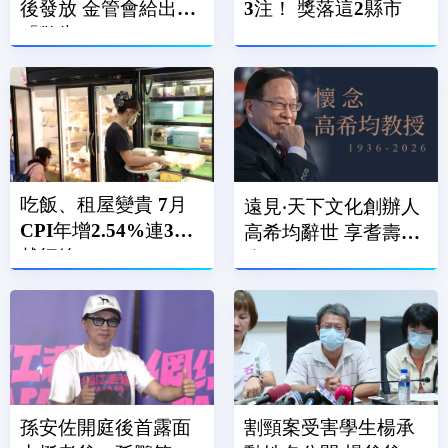
後發放 金管會給出
3注！ 獎落這2縣市
「警告」
吃飯、租屋變貴 7月
遠見‧天下文化創辦人
CPI年增2.54%連3月
高希均辭世 享耆壽90
越紅線
歲
孫安佐開庭後首露面
割頸案受害學生楊承