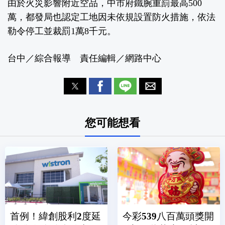
由於火災影響附近空品，中市府鐵腕重罰最高500
萬，都發局也認定工地因未依規設置防火措施，依法
勒令停工並裁罰1萬8千元。
台中／綜合報導 責任編輯／網路中心
您可能想看
首例！緯創股利2度延
今彩539八百萬頭獎開