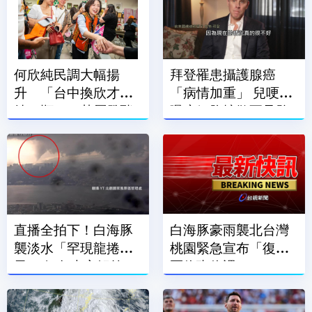
何欣純民調大幅揚
拜登罹患攝護腺癌
升 「台中換欣才會
「病情加重」 兒哽咽
純（順）」基層發酵
曝癌細胞擴散至骨骼
外
直播全拍下！白海豚
白海豚豪雨襲北台灣
襲淡水「罕現龍捲
桃園緊急宣布「復興
風」 氣象專家解答1
區停班停課」
原因