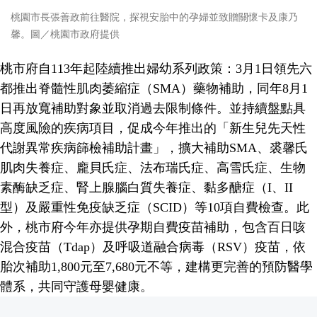
桃園市長張善政前往醫院，探視安胎中的孕婦並致贈關懷卡及康乃
馨。圖／桃園市政府提供
桃市府自113年起陸續推出婦幼系列政策：3月1日領先六
都推出脊髓性肌肉萎縮症（SMA）藥物補助，同年8月1
日再放寬補助對象並取消過去限制條件。並持續盤點具
高度風險的疾病項目，促成今年推出的「新生兒先天性
代謝異常疾病篩檢補助計畫」，擴大補助SMA、裘馨氏
肌肉失養症、龐貝氏症、法布瑞氏症、高雪氏症、生物
素酶缺乏症、腎上腺腦白質失養症、黏多醣症（I、II
型）及嚴重性免疫缺乏症（SCID）等10項自費檢查。此
外，桃市府今年亦提供孕期自費疫苗補助，包含百日咳
混合疫苗（Tdap）及呼吸道融合病毒（RSV）疫苗，依
胎次補助1,800元至7,680元不等，建構更完善的預防醫學
體系，共同守護母嬰健康。