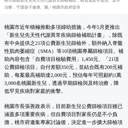
桃市推動新生兒先天性代謝異常篩檢補助，盼透過及早發現、及早
治療，守護孩子健康。圖／桃園市政府提供
桃園市近年積極推動多項婦幼措施，今年5月更推出
「新生兒先天性代謝異常疾病篩檢補助計畫」，除既
有中央提供之21項公費新生兒篩檢外，額外納入脊髓
性肌肉萎縮症（SMA）等10項桃園專屬篩檢項目。補
助內容包含「自費項目檢驗費用」1,450元、「21項
公費篩檢項目」自付差額350元，並結合既有200元補
助，每案最高補助達2,000元，預估每年可照顧約1萬
3,000名桃園新生兒，透過早期篩檢與及時治療，降
低罕見疾病對家庭的衝擊。
桃園市長張善政表示，目前新生兒公費篩檢項目雖已
涵蓋多項重要疾病，但自費項目對家長仍是不小負
擔，桃市府邀集專家討論後，決定進一步擴大篩檢項