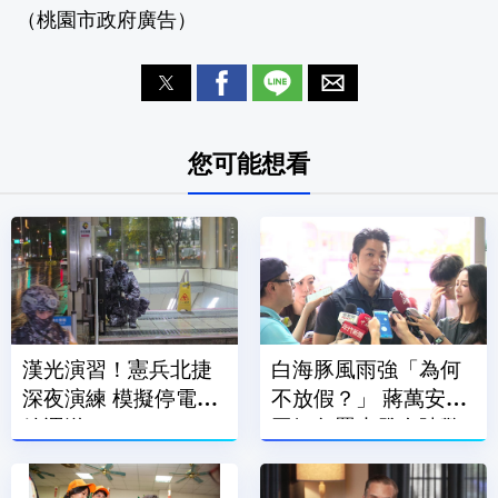
（桃園市政府廣告）
您可能想看
漢光演習！憲兵北捷
白海豚風雨強「為何
深夜演練 模擬停電補
不放假？」 蔣萬安：
給運送
因氣象署未發布陸警