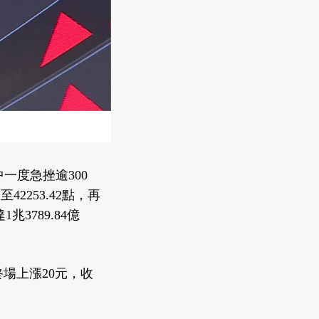
中一度急挫逾300
2253.42點，再
兆3789.84億
終場上漲20元，收