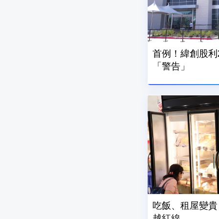
首例！緯創股利
「警告」
吃飯、租屋變貴 7
越紅線