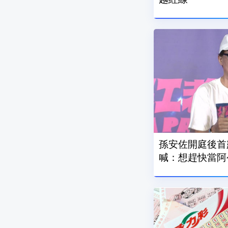
孫安佐開庭後首
喊：想趕快當阿