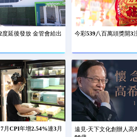
2度延後發放 金管會給出
今彩539八百萬頭獎開3
月CPI年增2.54%連3月
遠見‧天下文化創辦人高