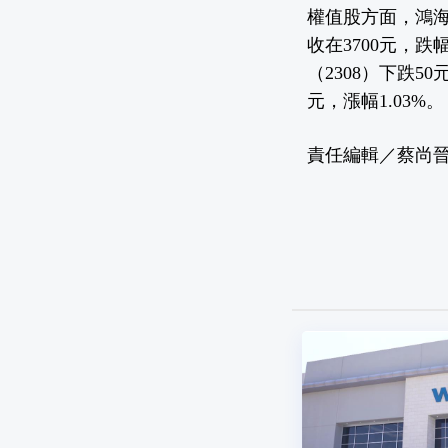
權值股方面，鴻海（
收在3700元，跌幅
（2308）下跌50
元，漲幅1.03%。
責任編輯／蔡尚