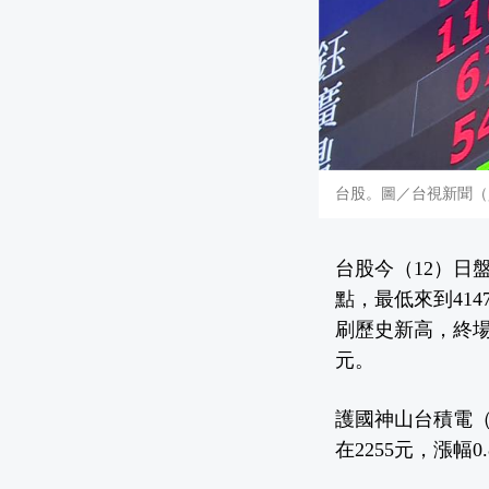
台股。圖／台視新聞（
台股今（12）日盤
點，最低來到414
刷歷史新高，終場上漲
元。
護國神山台積電（
在2255元，漲幅0.