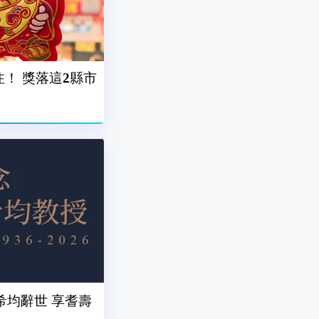
注！ 獎落這2縣市
希均辭世 享耆壽