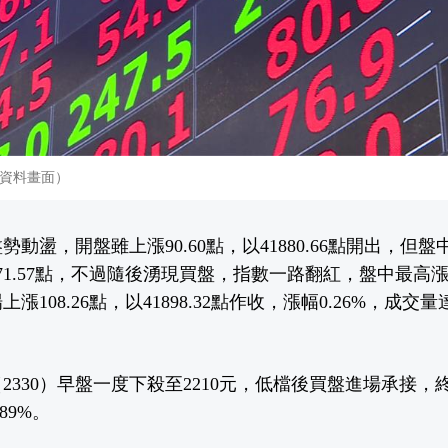
資料畫面）
勢動盪，開盤雖上漲90.60點，以41880.66點開出，但盤
71.57點，不過隨後湧現買盤，指數一路翻紅，盤中最高漲至4
108.26點，以41898.32點作收，漲幅0.26%，成交量達1
2330）早盤一度下殺至2210元，低檔後買盤進場承接，
89%。