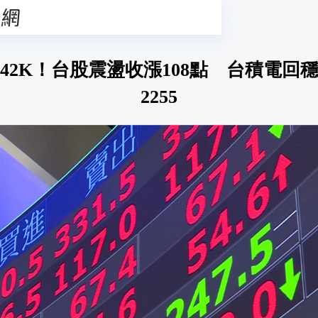
42K！台股震盪收漲108點 台積電回穩
2255