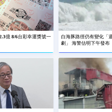
.3億 8/6台彩幸運獎號一
白海豚路徑仍有變化「
劇」 海警估明下午發布