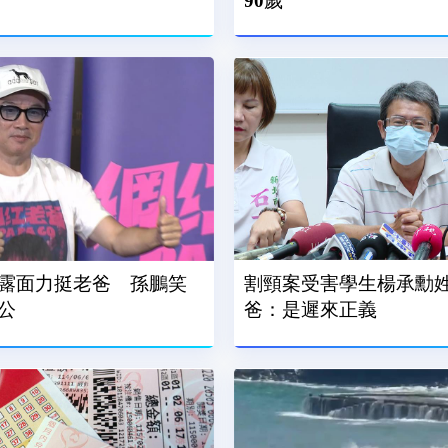
90歲
露面力挺老爸 孫鵬笑
割頸案受害學生楊承勳姓
公
爸：是遲來正義