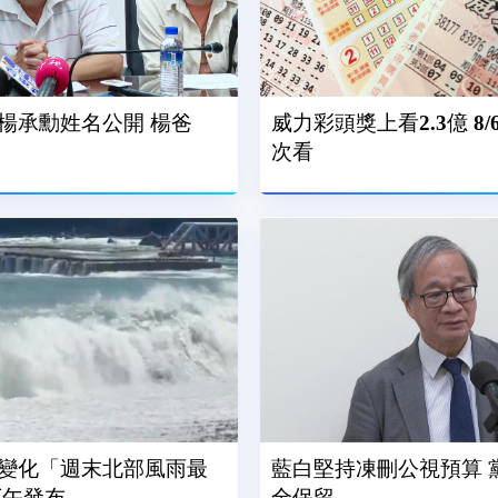
楊承勳姓名公開 楊爸
威力彩頭獎上看2.3億 8
次看
變化「週末北部風雨最
藍白堅持凍刪公視預算 
下午發布
全保留