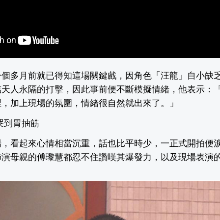
一個多月前就已得知這場關鍵戲，因角色「汪龍」自小缺
臨天人永隔的打擊，因此事前便不斷模擬情緒，他表示：
裡，加上現場的氛圍，情緒很自然就出來了。」
哭到胃抽筋
場，看起來心情相當沉重，話也比平時少，一正式開拍便
飾演母親的傅瓈慧都忍不住讚嘆其爆發力，以及現場表演