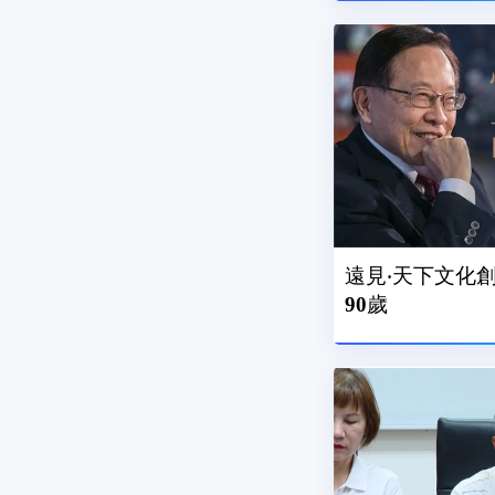
遠見‧天下文化
90歲