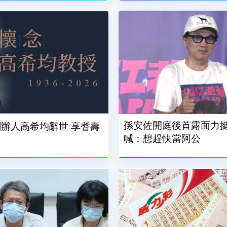
孫安佐開庭後首露面力
創辦人高希均辭世 享耆壽
喊：想趕快當阿公