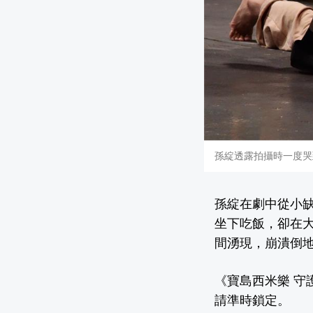
孫綻透露拍攝時一度哭
孫綻在劇中從小
坐下吃飯，卻在
間湧現，崩潰倒
《寶島西米樂 守
請準時鎖定。