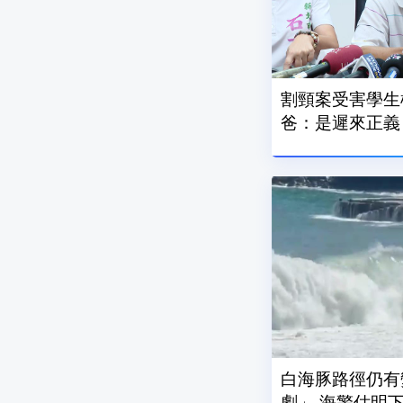
割頸案受害學生
爸：是遲來正義
白海豚路徑仍有
劇」 海警估明