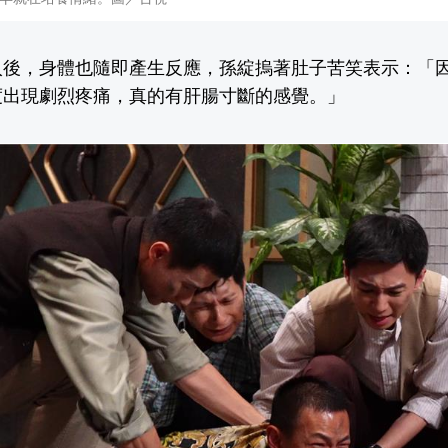
入後，身體也隨即產生反應，孫綻摀著肚子苦笑表示：「
度出現劇烈疼痛，真的有肝腸寸斷的感覺。」