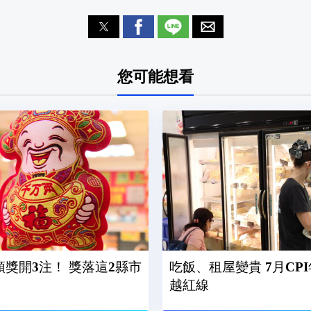
您可能想看
頭獎開3注！ 獎落這2縣市
吃飯、租屋變貴 7月CPI
越紅線