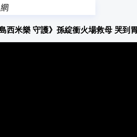
島西米樂 守護》孫綻衝火場救母 哭到