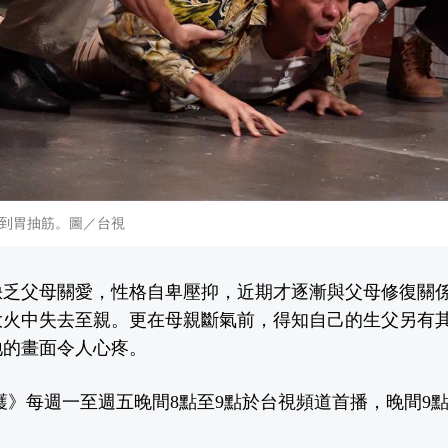
到胃抽筋。圖／台視
缺乏父母關愛，性格自卑壓抑，近期才逐漸與父母修復關
大火中失去至親。更在母親斷氣前，得知自己的生父另有
地的畫面令人心疼。
護》每週一至週五晚間8點至9點於台視頻道首播，晚間9點