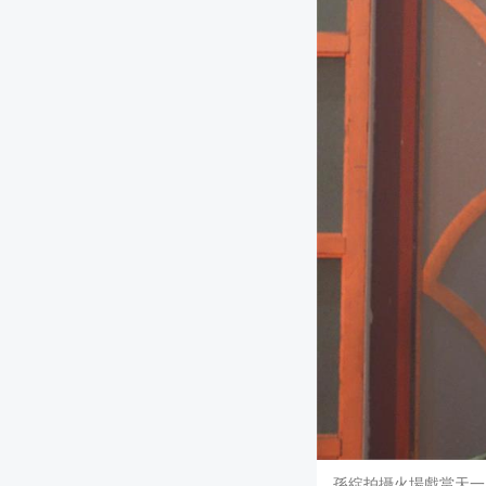
孫綻拍攝火場戲當天一