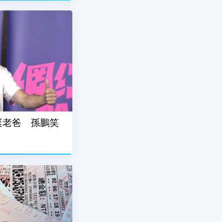
挺老爸 孫鵬笑