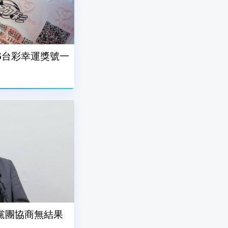
/6台彩幸運獎號一
黨團協商無結果