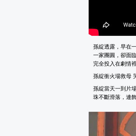
孫綻透露，早在
一家團圓，卻面
完全投入在劇情
孫綻衝火場救母 
孫綻當天一到片
珠不斷滑落，連