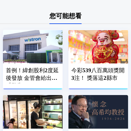
您可能想看
首例！緯創股利2度延
今彩539八百萬頭獎開
後發放 金管會給出
3注！ 獎落這2縣市
「警告」