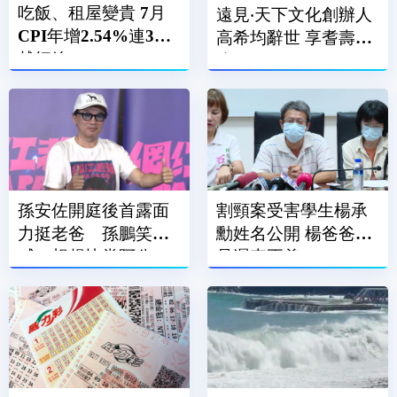
吃飯、租屋變貴 7月
遠見‧天下文化創辦人
CPI年增2.54%連3月
高希均辭世 享耆壽90
越紅線
歲
孫安佐開庭後首露面
割頸案受害學生楊承
力挺老爸 孫鵬笑
勳姓名公開 楊爸爸：
喊：想趕快當阿公
是遲來正義