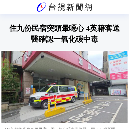
住九份民宿突頭暈噁心 4英籍客送
醫確認一氧化碳中毒