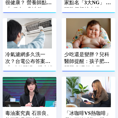
很健康？ 營養師點名
家點名「3大NG」 蒂
「3種人」別生吃
頭整個切掉也錯
冷氣濾網多久洗一
少吃還是變胖？兒科
次？台電公布答案
醫師提醒：孩子肥胖
「1晾乾習慣」恐害濾
問題 別只怪食量
網報銷
毒油案究責 石崇良、
「冰咖啡VS熱咖啡」