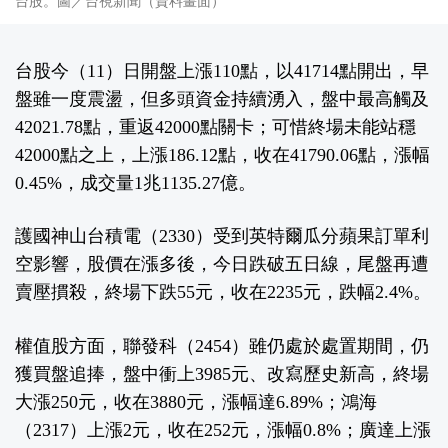
台股。圖／台視新聞（資料畫面）
台股今（11）日開盤上漲110點，以41714點開出，早
盤雖一度震盪，但多頭資金持續湧入，盤中最高觸及
42021.78點，重返42000點關卡；可惜終場未能站穩
42000點之上，上漲186.12點，收在41790.06點，漲幅
0.45%，成交量1兆1135.27億。
護國神山台積電（2330）受到英特爾瓜分蘋果訂單利
空影響，股價在漲多後，今日跌破五日線，尾盤再遭
賣壓摜殺，終場下跌55元，收在2235元，跌幅2.4%。
權值股方面，聯發科（2454）雖仍處於處置期間，仍
獲買盤追捧，盤中衝上3985元、改寫歷史新高，終場
大漲250元，收在3880元，漲幅達6.89%；鴻海
（2317）上漲2元，收在252元，漲幅0.8%；廣達上漲