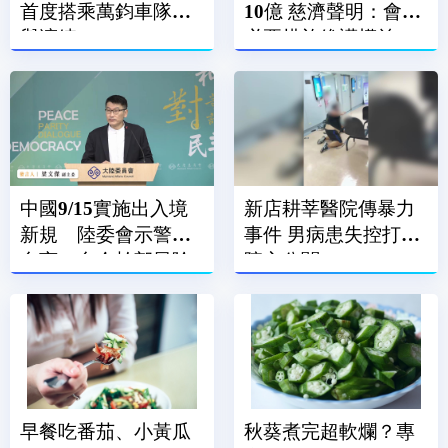
首度搭乘萬鈞車隊參
10億 慈濟聲明：會採
與演練
必要措施維護權益
中國9/15實施出入境
新店耕莘醫院傳暴力
新規 陸委會示警：
事件 男病患失控打傷
台商、台企幹部風險
院方公關
高
早餐吃番茄、小黃瓜
秋葵煮完超軟爛？專