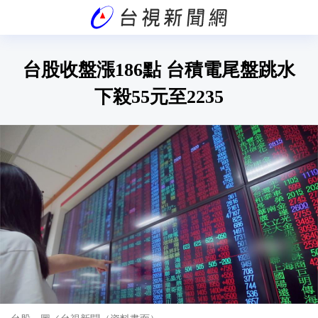
台股收盤漲186點 台積電尾盤跳水
下殺55元至2235