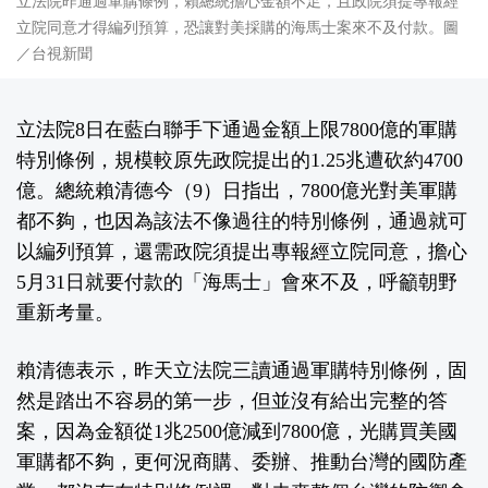
立法院昨通過軍購條例，賴總統擔心金額不足，且政院須提專報經
立院同意才得編列預算，恐讓對美採購的海馬士案來不及付款。圖
／台視新聞
立法院8日在藍白聯手下通過金額上限7800億的軍購
特別條例，規模較原先政院提出的1.25兆遭砍約4700
億。總統賴清德今（9）日指出，7800億光對美軍購
都不夠，也因為該法不像過往的特別條例，通過就可
以編列預算，還需政院須提出專報經立院同意，擔心
5月31日就要付款的「海馬士」會來不及，呼籲朝野
重新考量。
賴清德表示，昨天立法院三讀通過軍購特別條例，固
然是踏出不容易的第一步，但並沒有給出完整的答
案，因為金額從1兆2500億減到7800億，光購買美國
軍購都不夠，更何況商購、委辦、推動台灣的國防產