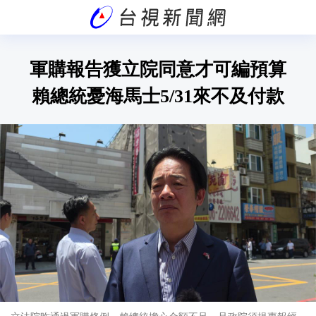
軍購報告獲立院同意才可編預算
賴總統憂海馬士5/31來不及付款