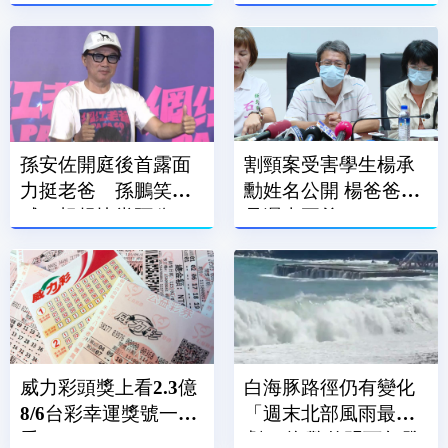
孫安佐開庭後首露面
割頸案受害學生楊承
力挺老爸 孫鵬笑
勳姓名公開 楊爸爸：
喊：想趕快當阿公
是遲來正義
威力彩頭獎上看2.3億
白海豚路徑仍有變化
8/6台彩幸運獎號一次
「週末北部風雨最
看
劇」 海警估明下午發