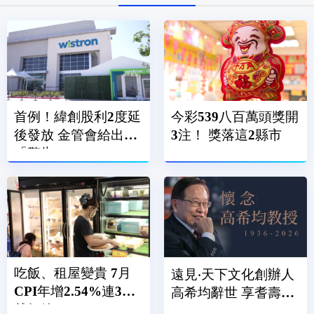
首例！緯創股利2度延
今彩539八百萬頭獎開
後發放 金管會給出
3注！ 獎落這2縣市
「警告」
吃飯、租屋變貴 7月
遠見‧天下文化創辦人
CPI年增2.54%連3月
高希均辭世 享耆壽90
越紅線
歲