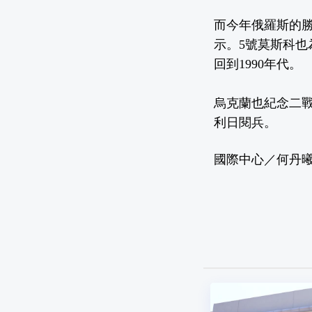
而今年俄羅斯的
示。5號莫斯科
回到1990年代。
烏克蘭也紀念二
利日閱兵。
國際中心／何丹曦