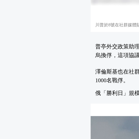
川普於8號在社群媒體貼文宣
普亭外交政策助理烏
烏換俘，這項協
澤倫斯基也在社
1000名戰俘。
俄「勝利日」規模