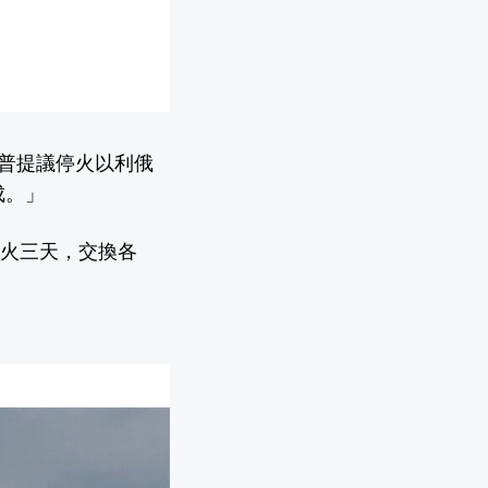
統川普提議停火以利俄
成。」
停火三天，交換各