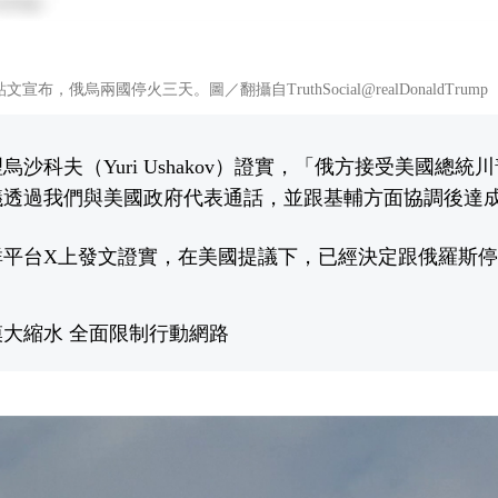
布，俄烏兩國停火三天。圖／翻攝自TruthSocial@realDonaldTrump
沙科夫（Yuri Ushakov）證實，「俄方接受美國總
議透過我們與美國政府代表通話，並跟基輔方面協調後達
群平台X上發文證實，在美國提議下，已經決定跟俄羅斯
大縮水 全面限制行動網路