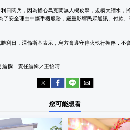
勝利日閱兵，因為擔心烏克蘭無人機攻擊，規模大縮水，
也為了安全理由中斷手機服務，嚴重影響民眾通訊、付款、
戰勝利日，澤倫斯基表示，烏方會遵守停火執行換俘，不
 編撰 責任編輯／王怡晴
您可能想看