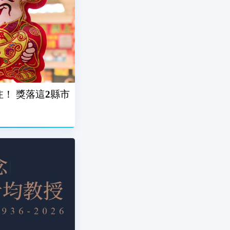
注！ 獎落這2縣市