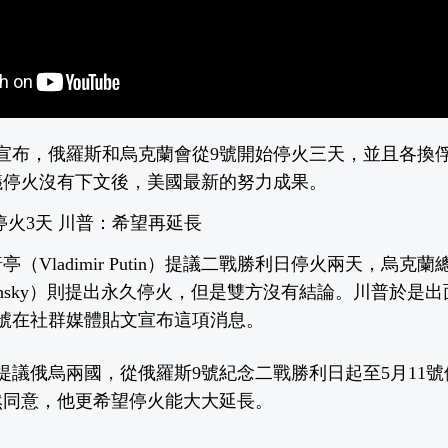
宣布，俄羅斯和烏克蘭會從9號開始停火三天，並且各換俘1
議停火沒有下文後，美國最新的努力成果。
停火3天 川普：希望再延長
（Vladimir Putin）提議二戰勝利日停火兩天，烏克
r Zelensky）則提出永久停火，但是雙方沒有結論。川普於
號在社群媒體貼文宣布這項消息。
提議俄烏兩國，從俄羅斯9號紀念二戰勝利日起至5月11
然同意，他更希望停火能大大延長。