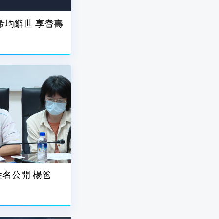
希均辭世 享耆壽
名公開 楊爸