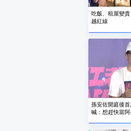
吃飯、租屋變貴 7
越紅線
孫安佐開庭後首
喊：想趕快當阿