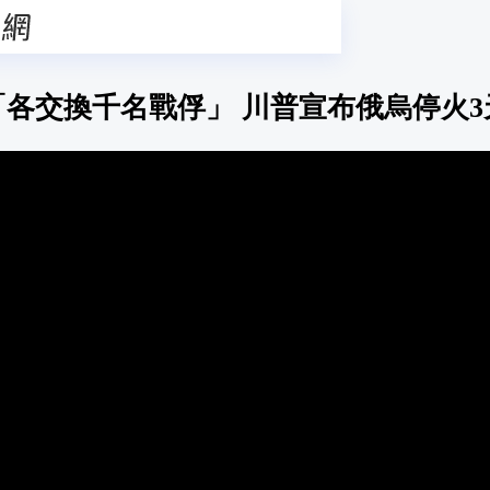
「各交換千名戰俘」 川普宣布俄烏停火3