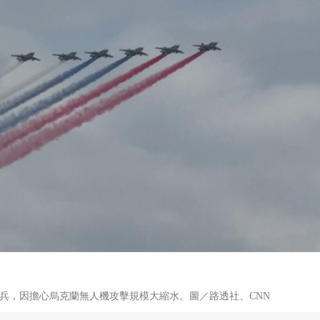
兵，因擔心烏克蘭無人機攻擊規模大縮水。圖／路透社、CNN