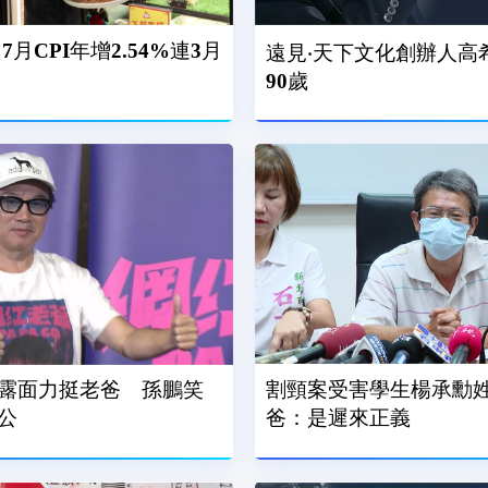
月CPI年增2.54%連3月
遠見‧天下文化創辦人高
90歲
露面力挺老爸 孫鵬笑
割頸案受害學生楊承勳姓
公
爸：是遲來正義