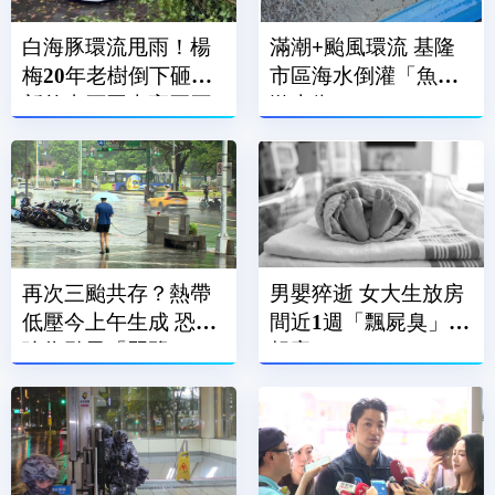
白海豚環流甩雨！楊
滿潮+颱風環流 基隆
梅20年老樹倒下砸車
市區海水倒灌「魚兒
新竹尖石同車高巨石
游上街」
崩落
再次三颱共存？熱帶
男嬰猝逝 女大生放房
低壓今上午生成 恐增
間近1週「飄屍臭」才
強為颱風「琵鷺」
報案