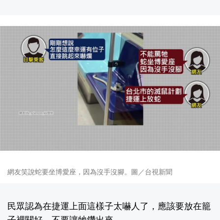
網友笑說蛇要坐博愛座，因為沒手沒腳。圖／台視新聞
民眾認為在捷運上面這樣子太嚇人了，應該要放在籠