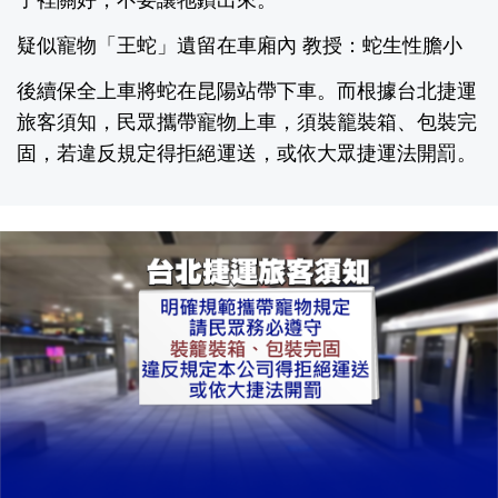
子裡關好，不要讓牠鑽出來。
疑似寵物「王蛇」遺留在車廂內 教授：蛇生性膽小
後續保全上車將蛇在昆陽站帶下車。而根據台北捷運
旅客須知，民眾攜帶寵物上車，須裝籠裝箱、包裝完
固，若違反規定得拒絕運送，或依大眾捷運法開罰。