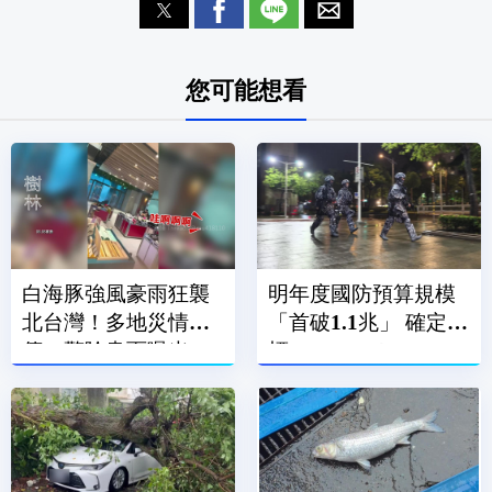
您可能想看
白海豚強風豪雨狂襲
明年度國防預算規模
北台灣！多地災情頻
「首破1.1兆」 確定達
傳 驚險畫面曝光
標GDP 3%！