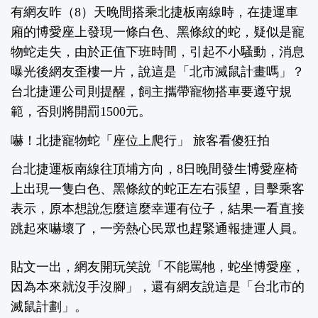
有網友昨（8）天晚間搭乘北捷板南線時，在捷運車
廂的博愛座上發現一條白色、黑條紋的蛇，疑似是寵
物蛇走失，由於正值下班時間，引起不小騷動，消息
曝光後網友歪樓一片，說這是「北市滅鼠計畫嗎」？
台北捷運公司則提醒，飼主攜帶寵物搭車要遵守規
範，否則將開罰1500元。
嚇！北捷寵物蛇「座位上爬行」 旅客看傻狂拍
台北捷運板南線往頂埔方向，8日晚間發生博愛座椅
上出現一隻白色、黑條紋的蛇正左右張望，目擊乘客
表示，原本想說怎麼這麼幸運有位子，結果一看直接
跳起來嚇壞了，一旁熱心民眾也趕緊通報捷運人員。
貼文一出，網友開玩笑說「不能罵牠，蛇坐博愛座，
因為本來就沒手沒腳」，還有網友說這是「台北市的
滅鼠計劃」。