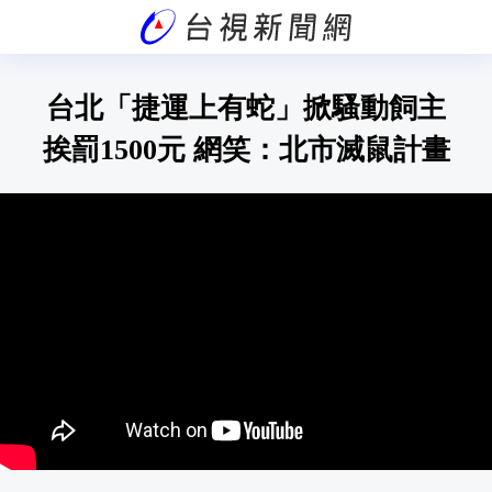
台北「捷運上有蛇」掀騷動飼主
挨罰1500元 網笑：北市滅鼠計畫