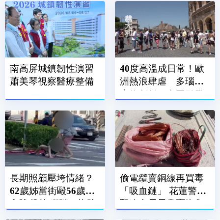
南高屏城鎮韌性演習
40度高溫成日常！歐
蕭美琴視察醫療整備
洲熱浪肆虐 多瑙河
水位創低、多國引發
電能危機
長期照顧壓垮情緒？
偷電纜賣銅線再買毒
62歲姊當街毆56歲身
「吸血鏈」 花蓮警攻
心障礙弟 腳踹、拖路
堅逮台電電纜竊盜集
邊潑水
團