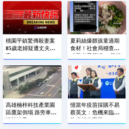
桃園平鎮驚傳殺妻案
夏莉絲爆餵孩童過期
85歲老婦疑遭丈夫殺
食材！社會局稽查
害
「業者早等候」 簡舒
培批包庇
高雄楠梓科技產業園
憶當年疫苗採購不易
區鷹架倒塌 路旁車輛
蔡英文：危機來臨時
慘被波及
務必相信專業