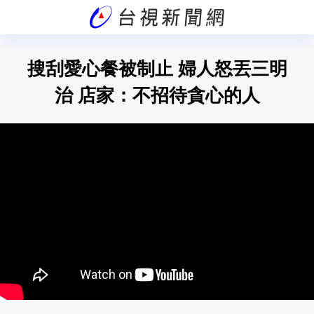
搜刮愛心餐被制止 婦人怒丟三明
治 店家：不招待貪心的人