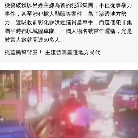
檢警破獲以呂姓主嫌為首的犯罪集團，不但從事暴力
事件，甚至涉犯擄人勒贖等案件，為了滲透地方勢
力，還吸收前彰化縣洪姓議員當車手，而這個犯罪集
團平時都以城隍車隊、三國人物名號當作暱稱，光是
被害人數就高達50多人。
掩蓋黑幫背景！ 主嫌曾籌畫選地方民代