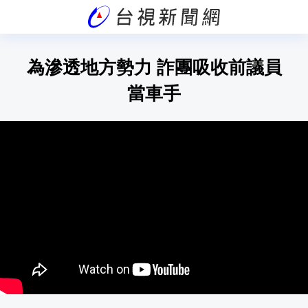
為滲透地方勢力 詐團吸收前議員
當車手