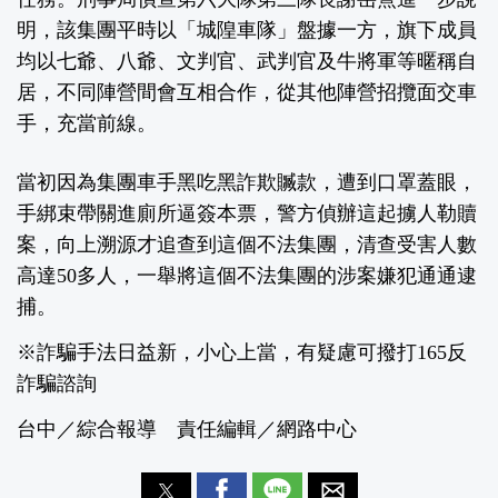
明，該集團平時以「城隍車隊」盤據一方，旗下成員
均以七爺、八爺、文判官、武判官及牛將軍等暱稱自
居，不同陣營間會互相合作，從其他陣營招攬面交車
手，充當前線。
當初因為集團車手黑吃黑詐欺贓款，遭到口罩蓋眼，
手綁束帶關進廁所逼簽本票，警方偵辦這起擄人勒贖
案，向上溯源才追查到這個不法集團，清查受害人數
高達50多人，一舉將這個不法集團的涉案嫌犯通通逮
捕。
※詐騙手法日益新，小心上當，有疑慮可撥打165反
詐騙諮詢
台中／綜合報導 責任編輯／網路中心