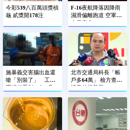
今彩539八百萬頭獎槓
F-16夜航降落因降雨
龜 貳獎開178注
濕滑偏離跑道 空軍：
人員安全
施暴義交害腦出血還
北市交通局科長「帳
嗆「別裝了」 工人
戶多64萬」 檢方查貪
不認錯重判10年4月
瀆意外揭善舉