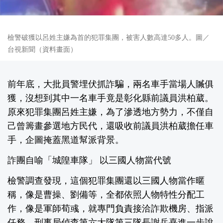
檢警破獲以呂姓主嫌為首的犯罪集團，被害人數高達50多人。圖／
台視新聞（資料畫面）
前年底，大批員警埋伏抓詐騙，兩名車手當場人贓俱
獲，沒想到其中一名車手竟是彰化縣前議員洪柏葳。
原來犯罪集團呂姓主嫌，為了滲透地方勢力，不僅自
己曾籌畫參選地方民代，還吸收前議員洪柏葳擔任車
手，企圖掩蓋黑道幫派背景。
詐團自喻「城隍車隊」 以三國人物當代號
檢警調查發現，這個犯罪集團還以三國人物當作暱
稱，像是曹操、劉備等，全都依照人物特性分配工
作，像是軍師荀彧，就專門負責接洽詐欺機房、指派
任務。刑事局偵查第六大隊第三隊長謝岳熹進一步說