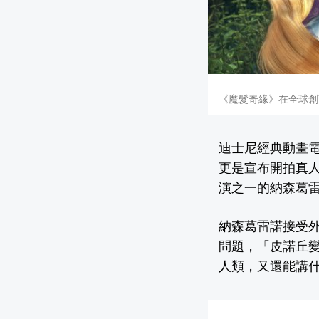
《魔髮奇緣》在全球創
迪士尼經典動畫電
更是宣布開拍真
演之一的納森葛雷諾
納森葛雷諾接受外
問題，「皮諾丘
人類，又還能講