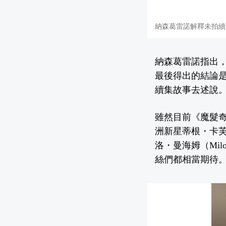
納森葛雷諾解釋未拍續
納森葛雷諾指出
最後得出的結論
續集故事去述說
雖然目前《魔髮
洲新星蒂根・卡芙特
洛・曼海姆（Mi
絲們都相當期待