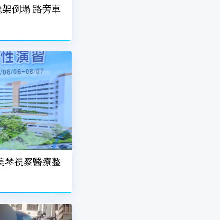
架倒塌 路旁車
美琴視察醫療整