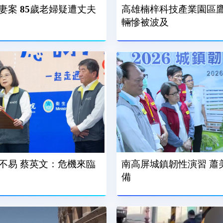
妻案 85歲老婦疑遭丈夫
高雄楠梓科技產業園區鷹
輛慘被波及
不易 蔡英文：危機來臨
南高屏城鎮韌性演習 蕭
備