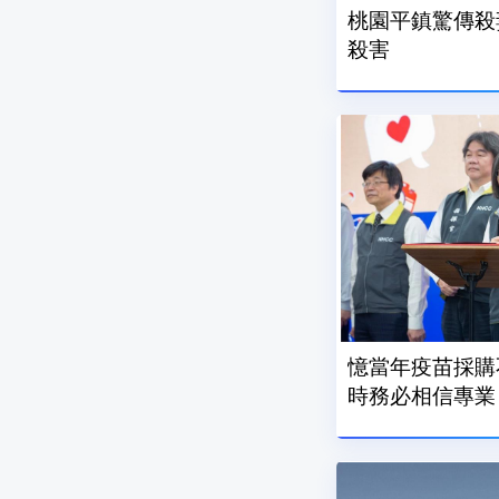
桃園平鎮驚傳殺
殺害
憶當年疫苗採購
時務必相信專業