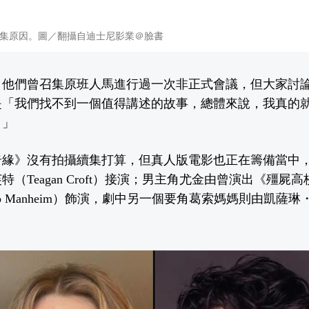
集原因。圖／翻攝自迪士尼影業＠臉書
，他們曾召集原班人馬進行過一次非正式會議，但大家討
是「我們找不到一個值得講述的故事，總體來說，我真的
。」
奇緣》沒有拍攝續集打算，但真人版電影也正在籌備當中
（Teagan Croft）接演；男主角尤金由曾演出《殭屍
lo Manheim）飾演，劇中另一個要角葛索媽媽則由凱薩
。