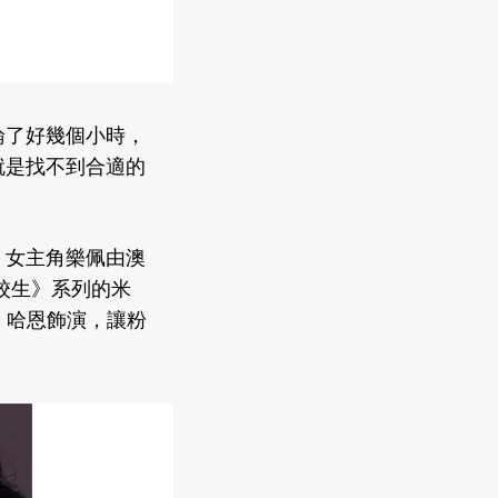
論了好幾個小時，
就是找不到合適的
，女主角樂佩由澳
高校生》系列的米
琳・哈恩飾演，讓粉