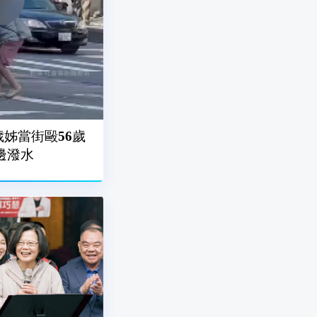
歲姊當街毆56歲
邊潑水