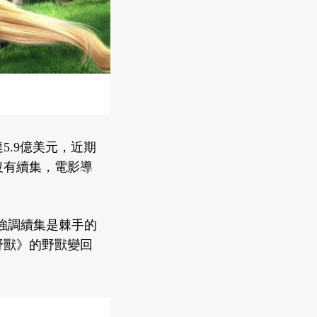
.9億美元，近期
沒有續集，電影導
但強調續集是棘手的
野獸》的野獸變回