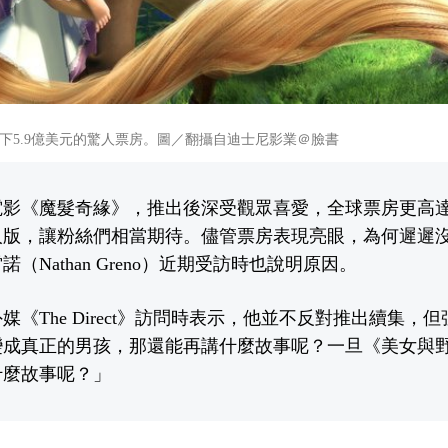
下5.9億美元的驚人票房。圖／翻攝自迪士尼影業＠臉書
影《魔髮奇緣》，推出後深受觀眾喜愛，全球票房更高達5
人版，讓粉絲們相當期待。儘管票房表現亮眼，為何遲遲
（Nathan Greno）近期受訪時也說明原因。
媒《The Direct》訪問時表示，他並不反對推出續集，
變成真正的男孩，那還能再講什麼故事呢？一旦《美女與
什麼故事呢？」