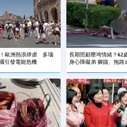
常！歐洲熱浪肆虐 多瑙
長期照顧壓垮情緒？62
國引發電能危機
身心障礙弟 腳踹、拖路