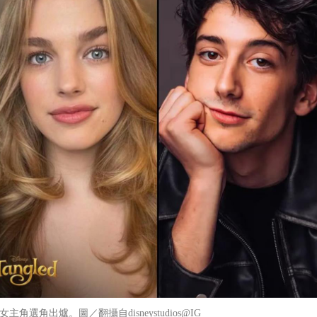
角選角出爐。圖／翻攝自disneystudios@IG