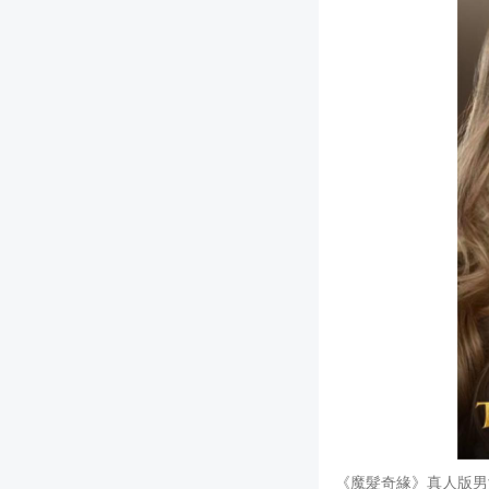
《魔髮奇緣》真人版男女主