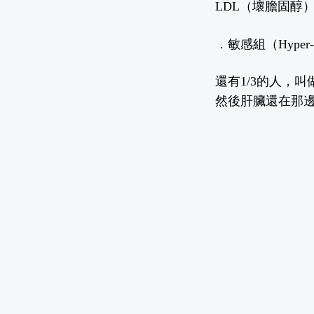
LDL（壞膽固醇
．敏感組（Hyper-re
還有1/3的人，叫
然後肝臟還在那