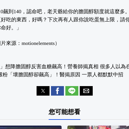
110飆到140，認命吧，老天爺給你的膽固醇額度就這麼多
更好吃的東西，好嗎？
下次再有人跟你說吃蛋無上限，請
你命好。」
源：motionelements）
樣」想降膽固醇反害血糖飆高！營養師揭真相 很多人以為
吃澱粉「壞膽固醇卻飆高」！醫揭原因 一票人都默默中招
您可能想看