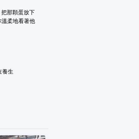
。把那顆蛋放下
你溫柔地看著他
在養生