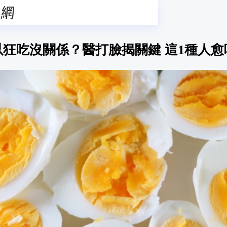
以狂吃沒關係？醫打臉揭關鍵 這1種人愈