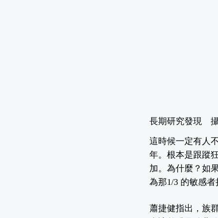
長期研究發現 
這時候一定有人不
年。根本是跟蹤
加。為什麼？如
為那1/3 的敏
蕭捷健指出，族