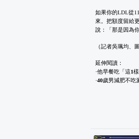
如果你的LDL從
來。把額度留給
說：「那是因為
（記者吳珮均、圖片來
延伸閱讀：
·
他早餐吃「這1
·
40歲男減肥不