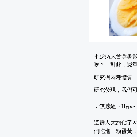
不少病人會拿著
吃？」對此，
減重
研究揭兩種體質
研究發現，我們
．無感組（Hypo-re
這群人大約佔了2
們吃進一顆蛋黃