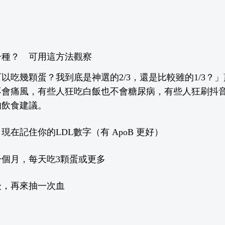
一種？ 可用這方法觀察
以吃幾顆蛋？我到底是神選的2/3，還是比較雖的1/3？
不會痛風，有些人狂吃白飯也不會糖尿病，有些人狂刷抖
的飲食建議。
現在記住你的LDL數字（有 ApoB 更好）
一個月，每天吃3顆蛋或更多
後，再來抽一次血