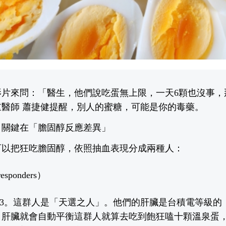
影片來問：「醫生，他們說吃蛋無上限，一天6顆也沒事，
醫師 蕭捷健
提醒，別人的蜜糖，可能是你的毒藥。
 關鍵在「膽固醇反應差異」
可以把狂吃膽固醇，依照抽血表現分成兩種人：
sponders）
/3。這群人是「天選之人」。他們的肝臟是台積電等級的
，肝臟就會自動平衡這群人就算去吃到飽狂嗑十顆溫泉蛋