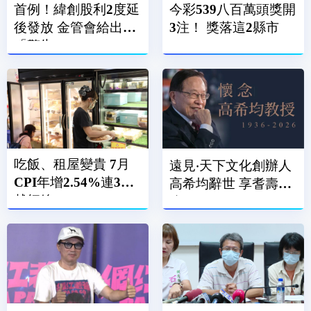
首例！緯創股利2度延
今彩539八百萬頭獎開
後發放 金管會給出
3注！ 獎落這2縣市
「警告」
吃飯、租屋變貴 7月
遠見‧天下文化創辦人
CPI年增2.54%連3月
高希均辭世 享耆壽90
越紅線
歲