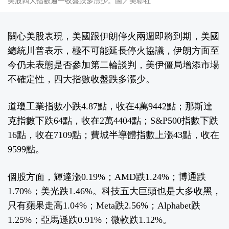
美股四大指數週一收盤跌多漲少。圖／美聯社
關心美股表現，美國跟伊朗停火兩週即將到期，美國
總統川普表示，極不可能延長停火協議，伊朗方面至
今仍未表態是否參加第二輪談判，美伊僵局增添市場
不確定性，四大指數收盤跌多漲少。
道瓊工業指數小跌4.87點，收在4萬9442點；那斯達
克指數下跌64點，收在2萬4404點；S&P500指數下跌
16點，收在7109點；費城半導體指數上漲43點，收在
9599點。
個股方面，輝達漲0.19%；AMD跌1.24%；博通跌
1.70%；美光跌1.46%。科技五大巨頭也是大多收黑，
只有蘋果走高1.04%；Meta跌2.56%；Alphabet跌
1.25%；亞馬遜跌0.91%；微軟跌1.12%。