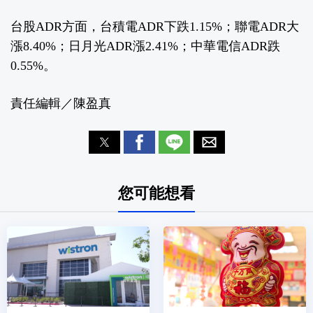
台股ADR方面，台積電ADR下跌1.15%；聯電ADR大
漲8.40%；日月光ADR漲2.41%；中華電信ADR跌
0.55%。
責任編輯／陳盈真
您可能想看