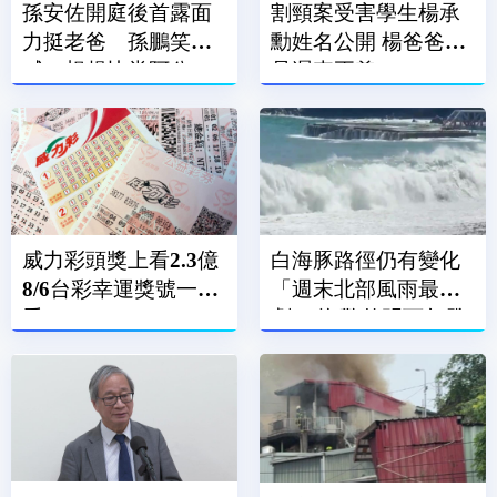
孫安佐開庭後首露面
割頸案受害學生楊承
力挺老爸 孫鵬笑
勳姓名公開 楊爸爸：
喊：想趕快當阿公
是遲來正義
威力彩頭獎上看2.3億
白海豚路徑仍有變化
8/6台彩幸運獎號一次
「週末北部風雨最
看
劇」 海警估明下午發
布