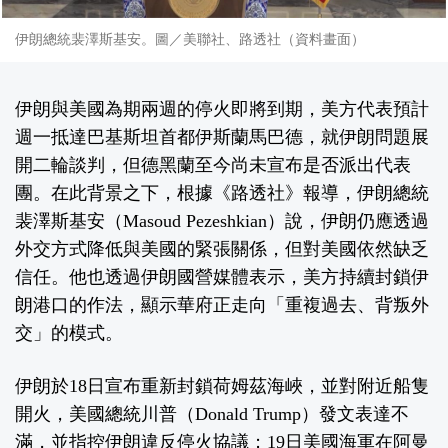
伊朗總統裴澤斯基安。圖／美聯社、路透社（資料畫面）
伊朗與美國為期兩週的停火即將到期，美方代表預計
週一抵達巴基斯坦首都伊斯蘭馬巴德，就伊朗問題展
開二輪談判，但德黑蘭至今尚未宣布是否派出代表
團。在此背景之下，根據
《路透社》
報導，伊朗總統
裴澤斯基安（Masoud Pezeshkian）說，伊朗仍應透過
外交方式降低與美國的緊張關係，但對美國依然缺乏
信任。他也透過伊朗國營媒體表示，美方持續封鎖伊
朗港口的作法，顯示華府正走向「重複過去、背叛外
交」的模式。
伊朗於18日宣布重新封鎖荷姆茲海峽，並對附近船隻
開火，美國總統川普（Donald Trump）發文表達不
滿，並指控伊朗違反停火協議；19日美國海軍在阿曼