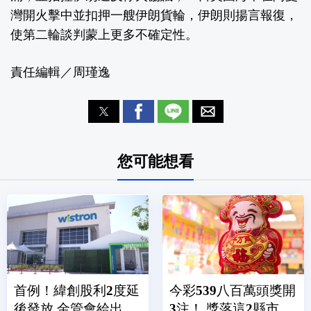
灣開火擊中並扣押一艘伊朗貨輪，伊朗則揚言報復，
使第二輪談判蒙上更多不確定性。
責任編輯／周瑾逸
您可能想看
首例！緯創股利2度延
今彩539八百萬頭獎開
後發放 金管會給出
3注！ 獎落這2縣市