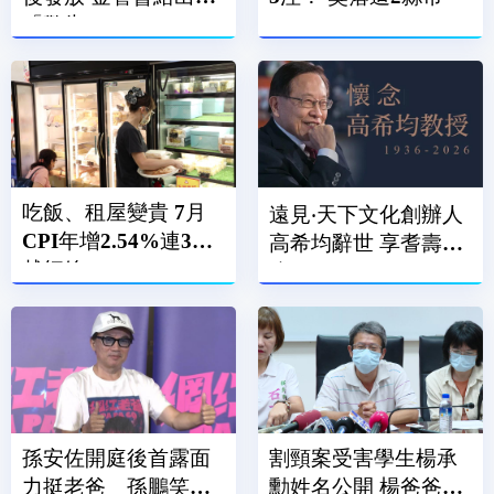
「警告」
吃飯、租屋變貴 7月
遠見‧天下文化創辦人
CPI年增2.54%連3月
高希均辭世 享耆壽90
越紅線
歲
孫安佐開庭後首露面
割頸案受害學生楊承
力挺老爸 孫鵬笑
勳姓名公開 楊爸爸：