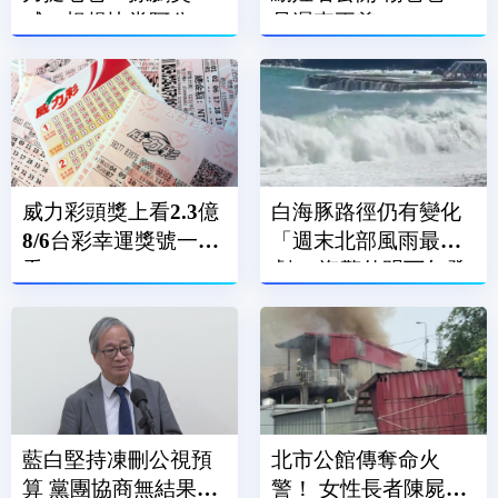
喊：想趕快當阿公
是遲來正義
威力彩頭獎上看2.3億
白海豚路徑仍有變化
8/6台彩幸運獎號一次
「週末北部風雨最
看
劇」 海警估明下午發
布
藍白堅持凍刪公視預
北市公館傳奪命火
算 黨團協商無結果全
警！ 女性長者陳屍民