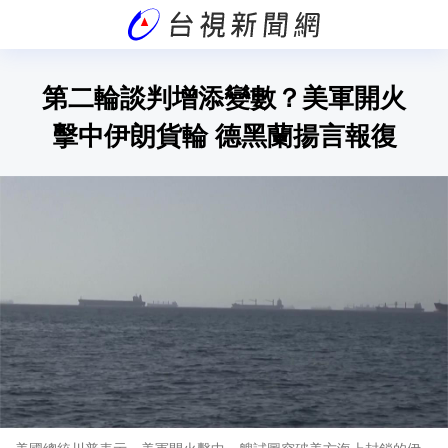
第二輪談判增添變數？美軍開火
擊中伊朗貨輪 德黑蘭揚言報復