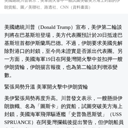
美國總統川普表示，美軍開火擊中一艘試圖突破美方海上封鎖的伊
朗貨船。圖／美聯社、路透社、CNN（資料畫面）
美國總統川普（Donald Trump）宣布，美伊第二輪談
判將在巴基斯坦登場，美方代表團預計於20日抵達巴
基斯坦首都伊斯蘭馬巴德。不過，伊朗要求美國先解
除對港口的封鎖，至今尚未證實是否派出代表團。另
一方面，美國海軍19日在阿曼灣開火擊中並扣押一艘
伊朗貨輪，伊朗揚言報復，也為第二輪談判增添變
數。
緊張局勢升溫 美軍開火擊中伊朗貨輪
美伊緊張局勢再度升高。川普發文表示，一艘懸掛伊
朗旗幟、名為「圖斯卡」的貨船，試圖突破美方海上
封鎖，美國海軍飛彈驅逐艦「史普魯恩斯號」（USS
SPRUANCE）在阿曼灣攔截後提出警告，但伊朗船員