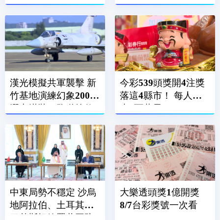
售
漢光模擬共軍襲擊 新
今彩539頭獎開4注獎
竹基地演練幻象2000
落這4縣市！ 每人抱
潛力掛裝、跑道搶修
走6百萬元
中東局勢不穩定 沙烏
大樂透頭獎1億開獎
地阿拉伯、土耳其、
8/7台彩獎號一次看
巴基斯坦簽署共同防