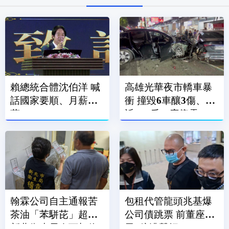
賴總統合體沈伯洋 喊
高雄光華夜市轎車暴
話國家要順、月薪破3
衝 撞毀6車釀3傷、附
萬
近600戶一度停電
翰霖公司自主通報苦
包租代管龍頭兆基爆
茶油「苯駢芘」超標
公司債跳票 前董座涉
新北衛生局令下架停
吞7億遭聲押