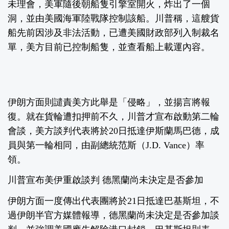
未理會，美軍隨後朝船隻引擎室開火，炸出了一個
洞，並由美國海軍陸戰隊控制該船。川普稱，這艘貨
船先前因涉及非法活動，已遭美國財政部列入制裁名
單，美方目前已控制船隻，並查看船上載運內容。
伊朗方面則譴責美方此舉是「侵略」，並揚言將報
復。就在貨輪遭扣押前不久，川普才宣布啟動第二輪
會談，美方談判代表將於20日抵達伊斯蘭馬巴德，成
員與第一輪相同，由副總統范斯（J.D. Vance）率
領。
川普宣布美伊重啟談判 德黑蘭尚未決定是否參加
伊朗方面一度傳出代表團將於21日抵達巴基斯坦，不
過伊朗半官方媒體報導，德黑蘭尚未決定是否參加談