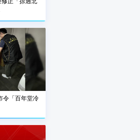
徑修正「掠過北
區