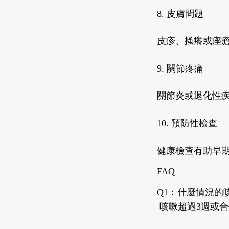
8.
皮膚問題
皮疹、搔癢或痤
9.
關節疼痛
關節炎或退化性
10.
預防性檢查
健康檢查有助早
FAQ
Q1
：什麼情況的
咳嗽超過3週或