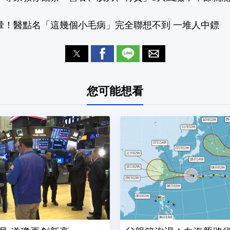
暈！醫點名「這幾個小毛病」完全聯想不到 一堆人中鏢
您可能想看