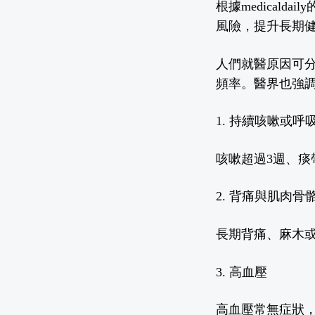
根據
medicaldaily
風險，提升長期
人們就醫原因可
頻率。醫界也強
1.
持續咳嗽或呼
咳嗽超過
3
週、痰
2.
背痛與肌肉骨
長期背痛、麻木
3.
高血壓
高血壓常無症狀