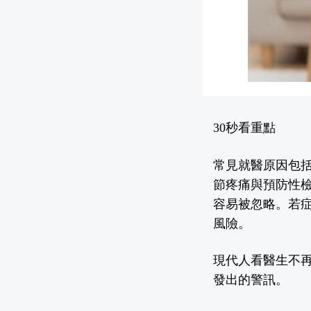
30秒看重點
常見就醫原因包
節疼痛與預防性
容易被忽略。若
風險。
現代人看醫生不
發出的警訊。