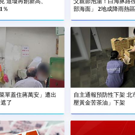
見 道瓊再創新高、
父親節泡湯！白海豚路
61％
部海面」 2地成降雨熱
菜單蓋住蔣萬安」遭出
自主通報預防性下架 北市令「百年堂冷
全遮了
壓黃金苦茶油」下架