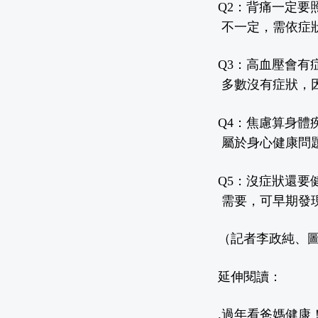
Q2
：背痛一定要
不一定，需依症
Q3
：高血壓會有
多數沒有症狀，
Q4
：焦慮算身體
屬於身心健康問
Q5
：沒症狀還要
需要，可早期發
（記者李政純、圖片來
延伸閱讀：
.
過年看爸媽健康