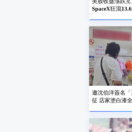
美股收盤漲跌互
SpaceX狂瀉13.
邀沈伯洋簽名「
征 店家塗白漆