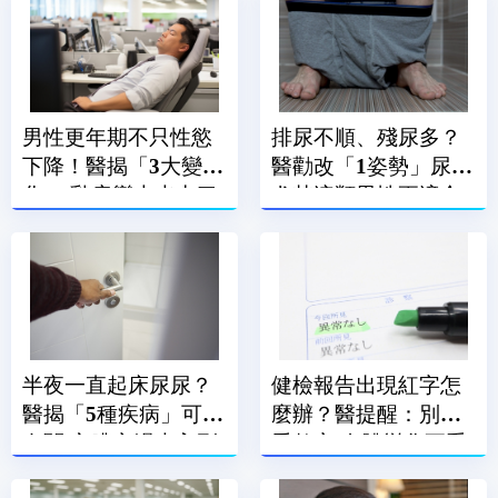
男性更年期不只性慾
排尿不順、殘尿多？
下降！醫揭「3大變
醫勸改「1姿勢」尿尿
化」 乳房變大也中了
尤其這類男性更適合
半夜一直起床尿尿？
健檢報告出現紅字怎
醫揭「5種疾病」可能
麼辦？醫提醒：別只
有關 心臟衰竭也入列
看數字 身體變化更重
要