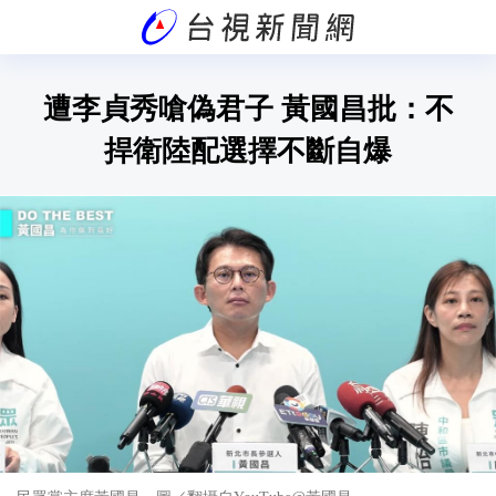
遭李貞秀嗆偽君子 黃國昌批：不
捍衛陸配選擇不斷自爆