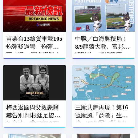
苗栗台13線貨車載105
中職／白海豚攪局！
炮彈疑過彎「炮彈滾
8/9龍猿大戰、富邦悍
落水溝」 軍方搬運中
將對統一獅皆延賽
梅西返國與父親豪爾
三颱共舞再現！第16
赫告別 阿根廷足協降
號颱風「琵鷺」生
旗哀悼、邁阿密國際
成 氣象署：對台無
賽前默哀
直接影響