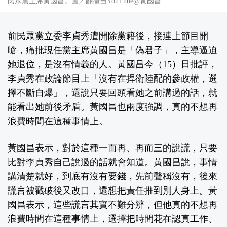
民眾黨主席黃國昌。圖／翻攝自YouTube@黃國昌
前民眾黨立委李貞秀遭開除黨籍後，接連上節目開
嗆，痛批現任黨主席黃國昌是「偽君子」，主導逼迫
她退位，是沒有情義的人。黃國昌今（15）日批評，
李貞秀在政論節目上「沒有在捍衛陸配的參政權，選
擇不斷自爆」，還說只要回頭看她之前講過的話，就
能看出她前後矛盾。黃國昌也兩度強調，真的不想再
浪費時間在這種事情上。
黃國昌表示，對於這種一而再、再而三的說謊，只要
比對李貞秀自己說過的話就會知道。黃國昌說，事情
講清楚就好，到底有沒有要錢，先前聲稱沒有，後來
謊言被戳破後又改口，還想把責任推到別人身上。黃
國昌表示，這些謊言其實不難分辨，但他真的不想再
浪費時間在這種事情上，選擇把時間花在認真工作、