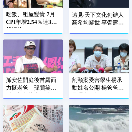
吃飯、租屋變貴 7月
遠見‧天下文化創辦人
CPI年增2.54%連3月
高希均辭世 享耆壽90
越紅線
歲
孫安佐開庭後首露面
割頸案受害學生楊承
力挺老爸 孫鵬笑
勳姓名公開 楊爸爸：
喊：想趕快當阿公
是遲來正義