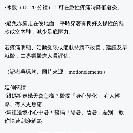
•冰敷（15–20 分鐘）：可在急性疼痛時降低發炎。
•避免赤腳走在硬地面，平時穿著有良好支撐性的鞋
款或室內鞋，減少足底壓力。
若疼痛明顯、活動受限或症狀持續不改善，建議及早
就醫，由專業醫療人員評估。
（記者吳珮均、圖片來源：motionelements）
延伸閱讀：
·
跟媽祖走幾天會怎樣？醫揭「身心變化」 有人輕
鬆、有人更焦慮
·
媽祖遶境小心中暑！醫揭「陽暑、陰暑」差別 教
你快速刮痧解熱