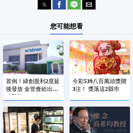
您可能想看
首例！緯創股利2度延
今彩539八百萬頭獎開
後發放 金管會給出
3注！ 獎落這2縣市
「警告」