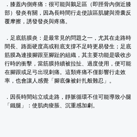
．膝蓋內側疼痛：
很可能與鵝足區（即脛骨內側近膝
部）發炎有關，因為長時間行走使該區肌腱與滑囊反
覆摩擦，誘發發炎與疼痛。
．足底筋膜炎：
是最常見的問題之一，尤其在走路時
間長、路面硬度高或鞋底支撐不足時更易發生；足底
筋膜為連接腳跟至腳趾的組織，其主要功能是吸收步
行時的衝擊，當筋膜持續被拉扯、過度使用，便可能
在腳跟或足弓出現刺痛。這類疼痛不僅影響行走效
率，也會讓人感覺「腳底像被針扎般難忍」。
．因長時間站立或走路，靜脈循環不佳可能導致小腿
「鐵腿」：
使肌肉痠脹、沉重感加劇。