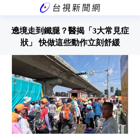
遶境走到鐵腿？醫揭「3大常見症
狀」 快做這些動作立刻舒緩