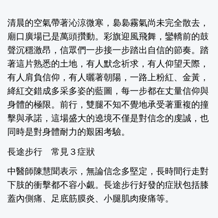
清晨的空氣帶著沁涼微寒，裊裊霧氣尚未完全散去，
廟口廣場已是萬頭攢動。彩旗迎風飛舞，鑾轎前的鼓
聲沉穩激昂，信眾們一步接一步踏出自信的節奏。踏
著這片熟悉的土地，有人默念祈求，有人仰望天際，
有人肩負信仰，有人曬著朝陽，一路上粉紅、金黃，
絳紅交錯成多采多姿的藍圖，每一步都在丈量信仰與
身體的極限。前行，雙腿不知不覺地承受著重複的撞
擊與承諾，這場盛大的遶境不僅是對信念的虔誠，也
同時是對身體耐力的艱困考驗。
長途步行 常見３症狀
中醫師陳慧聞
表示，無論信念多堅定，長時間行走對
下肢的衝擊都不容小覷。長途步行好發的症狀包括膝
蓋內側痛、足底筋膜炎、小腿肌肉痠痛等。