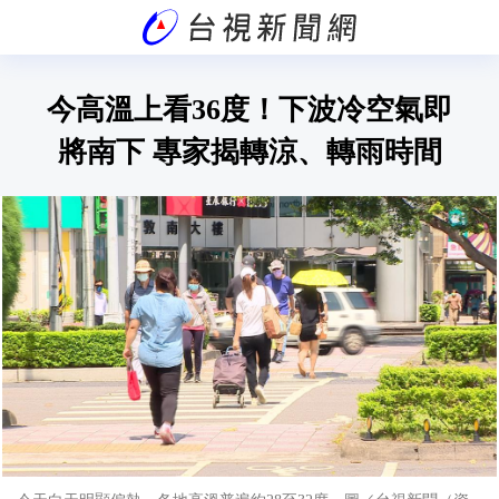
今高溫上看36度！下波冷空氣即
將南下 專家揭轉涼、轉雨時間