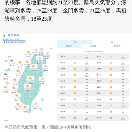
的機率；各地低溫則約21至23度。離島天氣部分，澎
湖晴到多雲，25至28度；金門多雲，21至26度；馬祖
陰時多雲，18至23度。
今日縣市天氣預報。圖／翻攝自中央氣象署網站