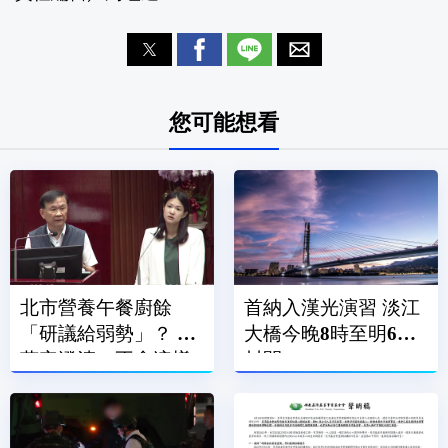
您可能想看
北市營養午餐廚餘
首納入漢光演習 淡江
「研議給弱勢」？ 蔣
大橋今晚8時至明6時
萬安澄清：不會這樣
封閉
做