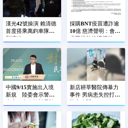
漢光42號操演 賴清德
採購BNT疫苗遭詐逾
首度搭乘萬鈞車隊參
10億 慈濟聲明：會採
與演練
必要措施維護權益
中國9/15實施出入境
新店耕莘醫院傳暴力
新規 陸委會示警：
事件 男病患失控打傷
台商、台企幹部風險
院方公關
高