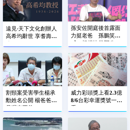
孫安佐開庭後首露面
遠見‧天下文化創辦人
力挺老爸 孫鵬笑
高希均辭世 享耆壽90
喊：想趕快當阿公
歲
割頸案受害學生楊承
威力彩頭獎上看2.3億
勳姓名公開 楊爸爸：
8/6台彩幸運獎號一次
是遲來正義
看