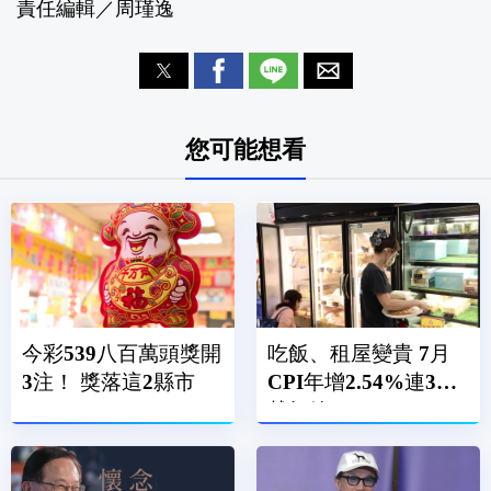
責任編輯／周瑾逸
您可能想看
今彩539八百萬頭獎開
吃飯、租屋變貴 7月
3注！ 獎落這2縣市
CPI年增2.54%連3月
越紅線