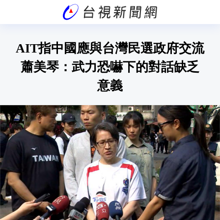
AIT指中國應與台灣民選政府交流
蕭美琴：武力恐嚇下的對話缺乏
意義