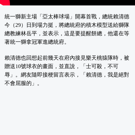
統一獅新主場「亞太棒球場」開幕首戰，總統賴清德
今（29）日到場力挺，將總統府的積木模型送給獅隊
總教練林岳平，並表示，這是要提醒餅總，他還在等
著統一獅拿冠軍進總統府。
賴清德也回想起前幾天在府內接見樂天桃猿隊時，被
贈送10號球衣的畫面，並直說，「士可殺，不可
辱」。網友隨即接梗留言表示，「賴清德，我是絕對
不會屈服的」。