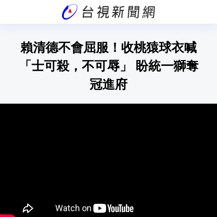
賴清德不會屈服！收桃猿球衣喊
「士可殺，不可辱」 盼統一獅奪
冠進府