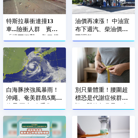
特斯拉暴衝連撞13
油價再凍漲！ 中油宣
車...險衝人群 賓士
布下週汽、柴油價格
「擋下衝擊」救了很
不調整
多人
白海豚挾強風暴雨！
別只量體重！腰圍超
沖繩、奄美群島5萬戶
標恐是代謝症候群警
停電 至少7人受傷
訊 醫籲每月量一次
腰