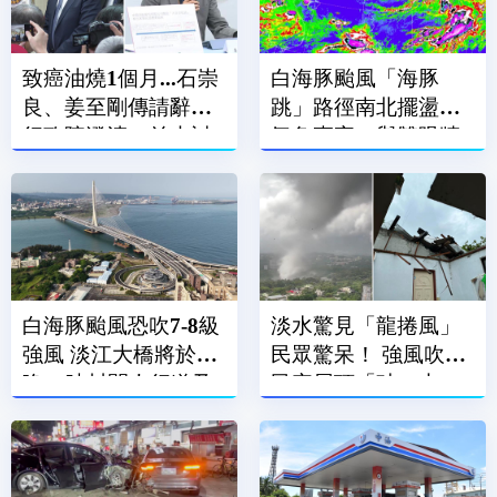
致癌油燒1個月...石崇
白海豚颱風「海豚
良、姜至剛傳請辭？
跳」路徑南北擺盪
行政院澄清：並未討
氣象專家：與雙眼牆
論
結構有關
白海豚颱風恐吹7-8級
淡水驚見「龍捲風」
強風 淡江大橋將於今
民眾驚呆！ 強風吹飛
晚21時封閉人行道及
民宅屋頂「破一大
機車道
洞」