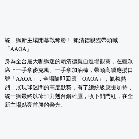
統一獅新主場開幕戰奪勝！ 賴清德親臨帶頭喊
「AAOA」
身為全台最大咖獅迷的賴清德親自進場觀賽，在觀眾
席上一手拿麥克風、一手拿加油棒，帶頭高喊應援口
號「AAOA」，全場隨即回應「OAOA」，氣氛熱
烈，展現球迷間的高度默契，有了總統級應援加持，
統一獅最終以3比1力剋台鋼雄鷹，收下開門紅，在全
新主場點亮首勝的榮光。