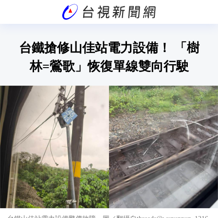
台鐵搶修山佳站電力設備！ 「樹
林=鶯歌」恢復單線雙向行駛