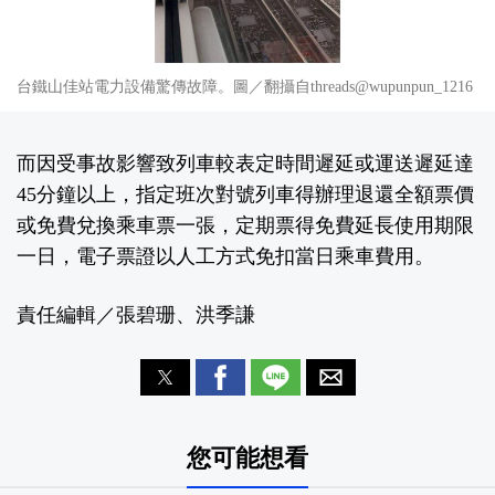
台鐵山佳站電力設備驚傳故障。圖／翻攝自threads@wupunpun_1216
而因受事故影響致列車較表定時間遲延或運送遲延達
45分鐘以上，指定班次對號列車得辦理退還全額票價
或免費兌換乘車票一張，定期票得免費延長使用期限
一日，電子票證以人工方式免扣當日乘車費用。
責任編輯／張碧珊、洪季謙
您可能想看