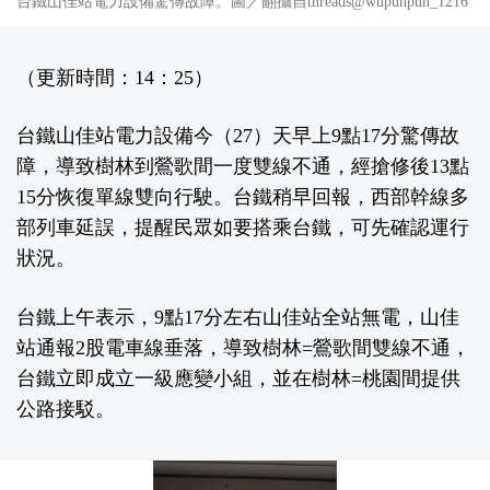
台鐵山佳站電力設備驚傳故障。圖／翻攝自threads@wupunpun_1216
（更新時間：14：25）
台鐵山佳站電力設備今（27）天早上9點17分驚傳故
障，導致樹林到鶯歌間一度雙線不通，經搶修後13點
15分恢復單線雙向行駛。台鐵稍早回報，西部幹線多
部列車延誤，提醒民眾如要搭乘台鐵，可先確認運行
狀況。
台鐵上午表示，9點17分左右山佳站全站無電，山佳
站通報2股電車線垂落，導致樹林=鶯歌間雙線不通，
台鐵立即成立一級應變小組，並在樹林=桃園間提供
公路接駁。