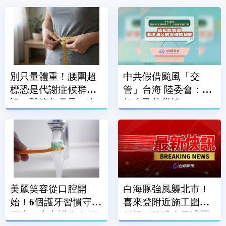
別只量體重！腰圍超
中共假借颱風「交
標恐是代謝症候群警
管」台海 陸委會：顧
訊 醫籲每月量一次
好自己的災情
腰
美麗笑容從口腔開
白海豚強風襲北市！
始！6個護牙習慣守住
喜來登附近施工圍籬
牙齒 也守護全身健
倒塌 路過女子遭壓