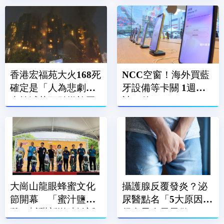
康
傷
香港宏福苑大火168死
NCC空窗！海外買藍
確定是「人為悲劇」
牙設備等卡關 1週累
未熄滅菸頭引燃施工
計86件
雜物
大崗山龍眼蜂蜜文化
攝護腺反覆發炎？泌
節開幕 「蜜汁鹽酥
尿醫點名「5大原因」
雞」鹹甜新滋味掀話
很多男人天天做