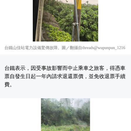
台鐵山佳站電力設備驚傳故障。圖／翻攝自threads@wupunpun_1216
台鐵表示，因受事故影響而中止乘車之旅客，得憑車
票自發生日起一年內請求退還票價，並免收退票手續
費。