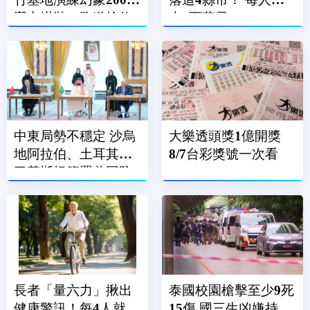
潛力掛裝、跑道搶修
走6百萬元
中東局勢不穩定 沙烏
大樂透頭獎1億開獎
地阿拉伯、土耳其、
8/7台彩獎號一次看
巴基斯坦簽署共同防
禦條約
長者「量六力」揪出
泰國校園槍擊至少9死
健康警訊！每4人就有
15傷 國三生凶嫌持手