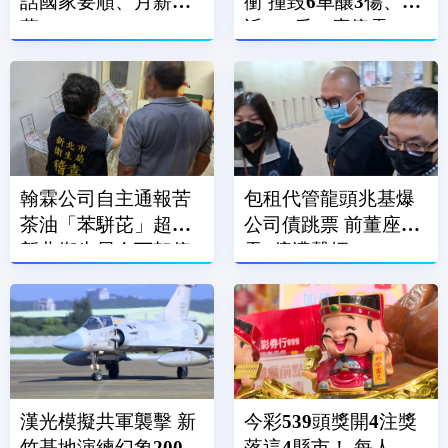
話國家要順、月薪破3
衝 撞毀6車釀3傷、附
萬
近600戶一度停電
翰霖公司自主通報苦
包租代管龍頭兆基爆
茶油「苯駢芘」超標
公司債跳票 前董座涉
新北衛生局令下架停
吞7億遭聲押
售
漢光模擬共軍襲擊 新
今彩539頭獎開4注獎
竹基地演練幻象2000
落這4縣市！ 每人抱