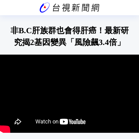
非B.C肝族群也會得肝癌！最新研
究揭2基因變異「風險飆3.4倍」