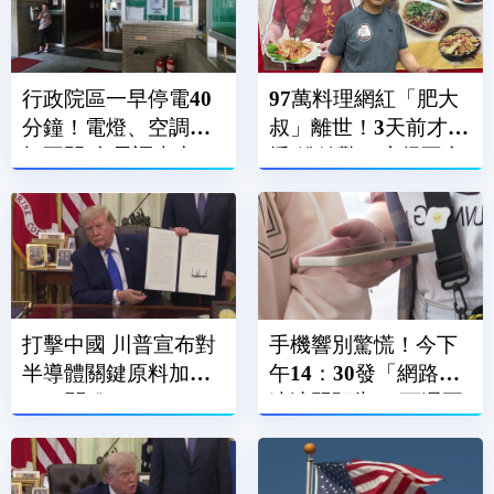
行政院區一早停電40
97萬料理網紅「肥大
分鐘！電燈、空調全
叔」離世！3天前才直
打不開 台電調查中
播 粉絲驚：瘦得不合
理
打擊中國 川普宣布對
手機響別驚慌！今下
半導體關鍵原料加徵
午14：30發「網路降
15％關稅
速演習預告」 下週正
式登場