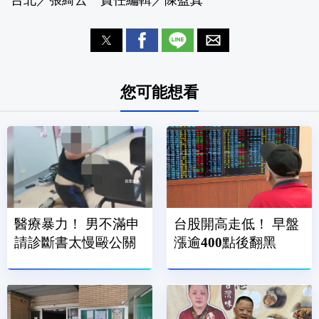
台北／張綺云 責任編輯／陳盈真
您可能想看
醫療暴力！ 男不滿申
台股開高走低！ 早盤
請診斷書太慢毆公關
漲逾400點後翻黑