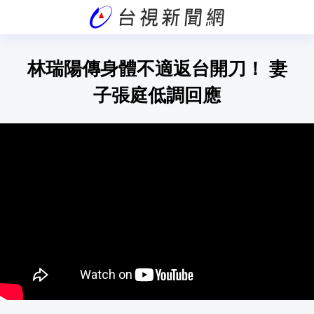
林瑞陽傳身體不適返台開刀！ 妻
子張庭低調回應