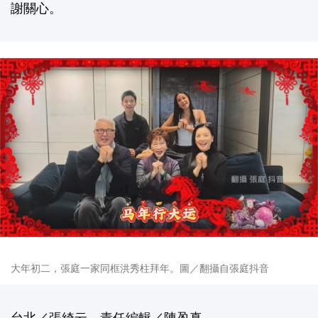
謝關心。
大年初二，張庭一家同框洪秀柱拜年。圖／翻攝自張庭抖音