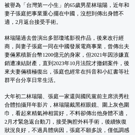
被譽為「台灣第一小生」的65歲男星林瑞陽，近年和
妻子張庭把事業重心擺在中國，沒想到傳出身體不
適，2月返台接受手術。
林瑞陽過去曾演出多部瓊瑤影視作品，後來改行經
商，與妻子張庭一同在中國發展電商事業，曾傳出夫
妻倆累積新台幣1200億元的身家，但2021年因涉嫌直
銷遭凍結財產，直到2023年10月法院才撤銷案件，後
來夫妻倆積極復出，張庭也經常在抖音和小紅書等社
群平台分享日常生活。
大年初二林瑞陽、張庭一家還與國民黨前主席洪秀柱
合體拍攝拜年影片，林瑞陽戴黑框眼鏡、圍上灰色圍
巾，看起來精氣神相當好，不料卻傳出他身體不適，
2月才緊急返台動刀，接受胸腔外科手術，後續恢復
狀況良好，不過具體病因，張庭不願多說，僅低調感