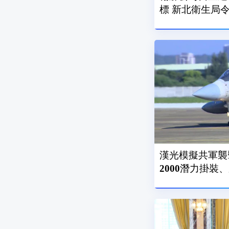
標 新北衛生局
漢光模擬共軍襲
2000潛力掛裝