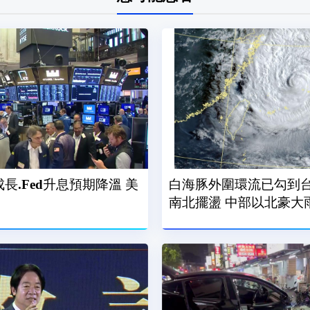
長.Fed升息預期降溫 美
白海豚外圍環流已勾到
南北擺盪 中部以北豪大