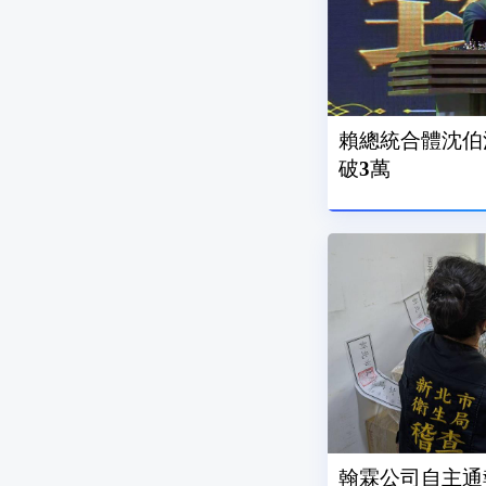
賴總統合體沈伯
破3萬
翰霖公司自主通