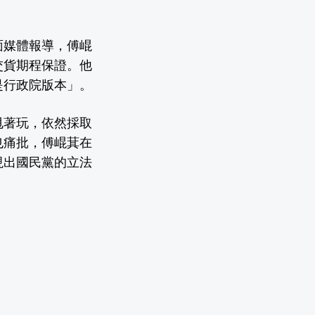
面媒體報導，傅崐
交貨期程保證。他
是行政院版本」。
甩著玩，依然採取
也痛批，傅崐萁在
現出國民黨的立法