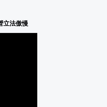
營立法傲慢