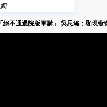
「絕不通過院版軍購」 吳思瑤：顯現藍