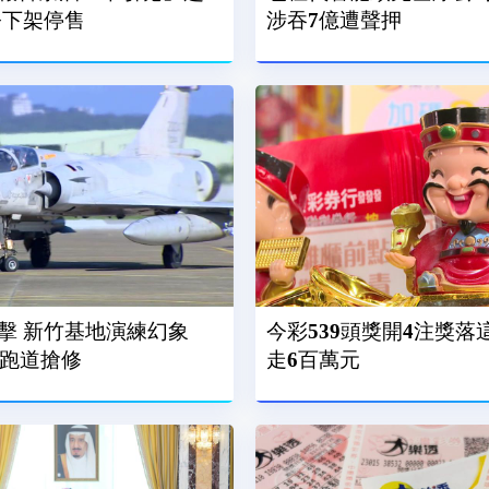
令下架停售
涉吞7億遭聲押
擊 新竹基地演練幻象
今彩539頭獎開4注獎落
、跑道搶修
走6百萬元