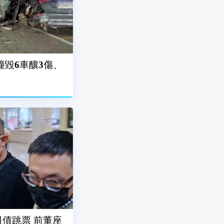
撞毀6車釀3傷、
債跳票 前董座