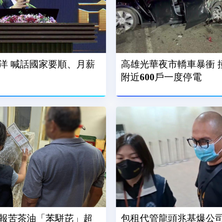
洋 喊話國家要順、月薪
高雄光華夜市轎車暴衝 
附近600戶一度停電
報苦茶油「苯駢芘」超
包租代管龍頭兆基爆公司