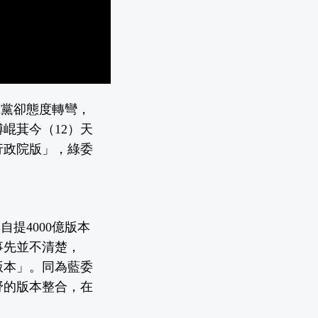
眾黨卻態度轉彎，
崐萁今（12）天
行政院版」，綠委
提4000億版本
事先並不清楚，
版本」。同為藍委
野的版本整合，在