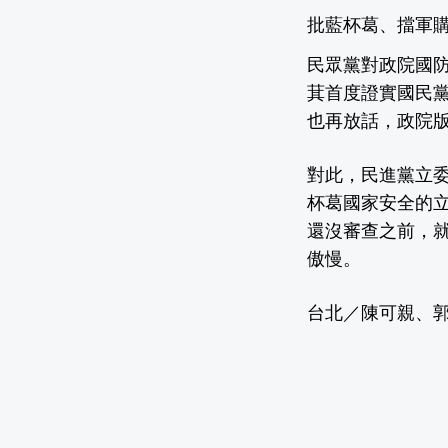
批藍杯葛、擋軍購
民眾黨對政院國
萁首度證實國民
也再放話，政院
對此，民進黨立
杯葛國家安全的
還沒審查之前，
傲慢。
台北／陳可親、