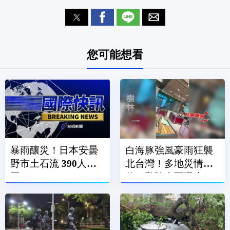
您可能想看
暴雨釀災！日本安曇
白海豚強風豪雨狂襲
野市土石流 390人受
北台灣！多地災情頻
困
傳 驚險畫面曝光