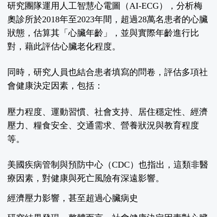
研究團隊運用人工智慧心電圖（
AI-ECG
），分析梅
奧診所於
2018
年至
2023
年間，超過
28
萬名患者的心臟
狀態，估算其「心臟年齡」，並與實際年齡進行比
對，藉此評估心臟老化程度。
同時，研究人員也結合患者填寫的問卷，評估多項社
會健康決定因素，包括：
壓力程度、運動習慣、社會支持、居住穩定性、經濟
壓力、糧食安全、交通需求、營養狀況與教育程度
等。
美國疾病管制與預防中心（
CDC
）也指出，這類非醫
療因素，對健康與死亡風險有深遠影響。
經濟壓力影響，甚至超過心臟病史