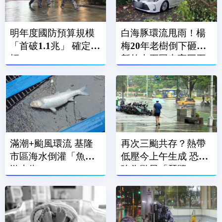
明年度國防預算規模
白海豚環流甩雨！楊
「首破1.1兆」 確定達
梅20年老樹倒下砸車
標GDP 3%！
新竹尖石同車高巨石
崩落
滿潮+颱風環流 基隆
再次三颱共存？熱帶
市區海水倒灌「魚兒
低壓今上午生成 恐增
游上街」
強為颱風「琵鷺」