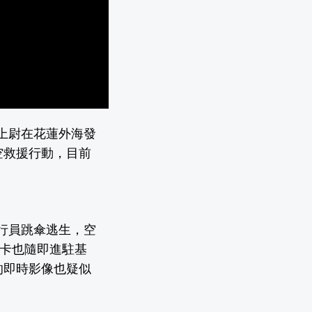
毅上尉在花蓮外海發
空救援行動，目前
飛行員跳傘逃生，空
軍卡也隨即進駐基
的即時影像也疑似