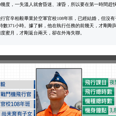
0幾度，一失溫人就會昏迷、凍昏，所以要在第一時間趕
行官辛柏毅畢業於空軍官校108年班，已經結婚，但沒
總時數371小時。據了解，他在執行任務的前幾天，才剛剛
蘭度蜜月，才剛返台兩天，卻在外海失聯。