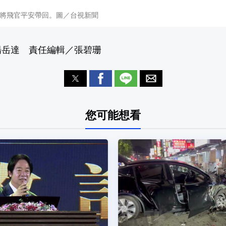
將飛官平安帶回。圖／台視新聞
楊岳達 責任編輯／張碧珊
您可能想看