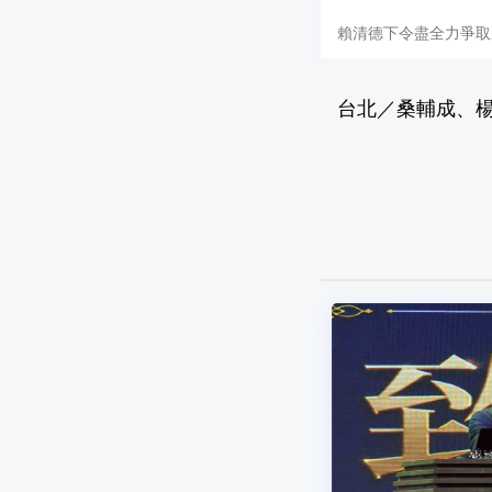
賴清德下令盡全力爭取
台北／桑輔成、