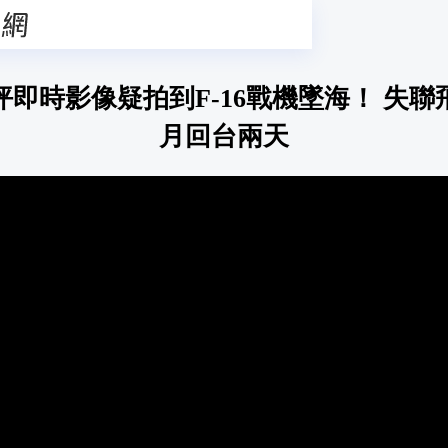
坪即時影像疑拍到F-16戰機墜海！ 失聯
月回台兩天