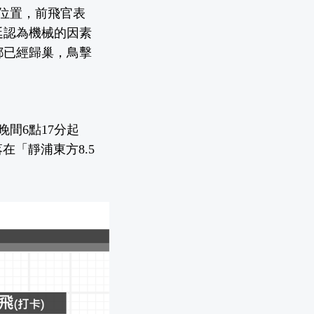
位置，前飛官表
廷認為機械的因素
都已經歸巢，鳥擊
間6點17分起
在「靜浦東方8.5