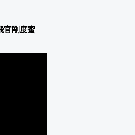
飛官剛度蜜