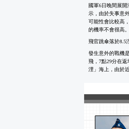
國軍6日晚間展
示，由於失事意
可能性會比較高
的機率不會很高
飛官跳傘落於8.
發生意外的戰機是
飛，7點29分在
浬」海上，由於