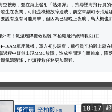
開海空搜救，並在海上發射「熱焰彈」，找尋墜海飛行員的
外發生在夜間，可能是機械故障造成，前空軍副司令張延
，要說有沒有可能鳥擊，但因為已經晚上夜航，鳥大概也
。
5浬外海！氣溫驟降搜救艱難 辛柏毅飛行總時數611H
F-16AM單座戰機，軍方初步調查，飛行員辛柏毅上尉在晚
返場過程中疑似出現MMC故障，造成空間迷向而跳傘，降落
近期氣溫驟降，也讓搜救任務更加艱難。