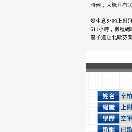
時候，大概只有1
發生意外的上尉飛
611小時，機種
妻子遠赴北歐芬