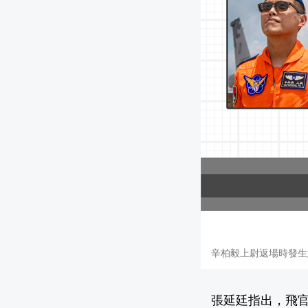
辛柏毅上尉返場時發生
張延廷指出，飛