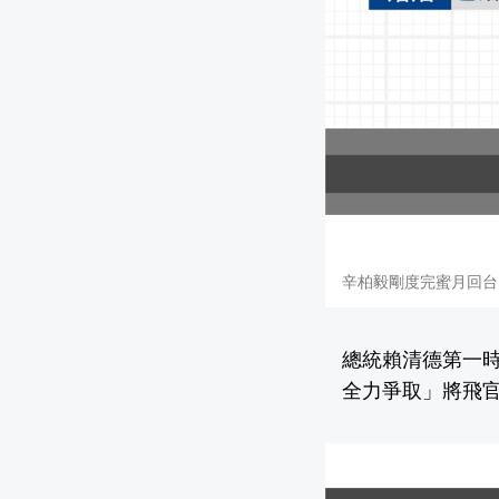
辛柏毅剛度完蜜月回台
總統賴清德第一
全力爭取」將飛