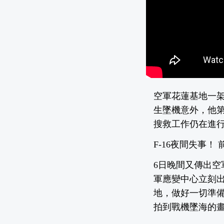
空軍花蓮基地一架
生墜機意外，他
搜救工作仍在進
F-16夜間失事
6日晚間又傳出空
軍應變中心立刻出
地，做好一切準
拍到戰機墜海的