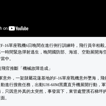
F-16單座戰機6日晚間在進行例行訓練時，飛行員辛柏
第一時間緊急彈射逃生，晚間國防部、海巡、空勤展開海
行當中。
！ 前飛官推斷「機械故障造成」
軍意外，一架隸屬花蓮基地的F-16單座戰機意外墜海，
動進行搜救任務，出動UH-60M黑鷹直升機展開行動，
備，只因意外真的太突然，事發當下，東管處豐濱石梯坪
畫面。