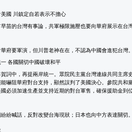
美國 川鎮定自若表示不擔心
市早苗的台灣有事論，共軍極限施壓也要向華府展示在台
會華府要軍演，但川普老神在在，不認為中國會進犯台灣
一 各國關切中國破壞和平
新年賀詞中，再提兩岸統一。眾院民主黨台灣連線共同主席
演能嚇阻華府對台支持，顯然誤判了美國決心。參院共和
美國必須加速生產並支持近期的對台軍售，確保援助金到
國紛紛喊話，反對改變台海現狀；日本也向中方表達關切
成