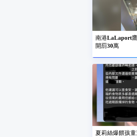
南港LaLapo
開罰30萬
夏莉絲爆餵孩童