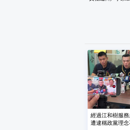
經過江和樹服務
遭逮稱政黨理念