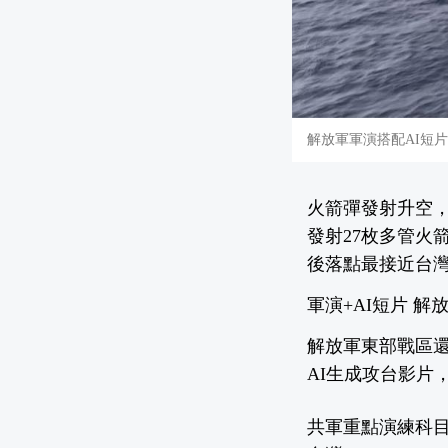
解放軍軍演搭配AI短
火箭彈發射升空，
發射27枚多管火
後落點最接近台
軍演+AI短片 解
解放軍東部戰區
AI生成攻台影片
共軍重點演練科