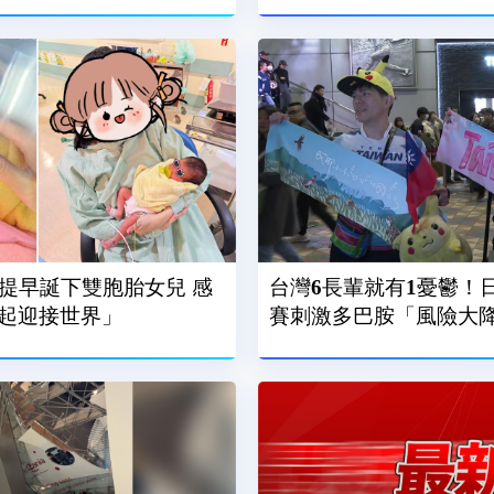
週提早誕下雙胞胎女兒 感
台灣6長輩就有1憂鬱！
起迎接世界」
賽刺激多巴胺「風險大降