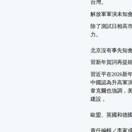
台灣。
解放軍軍演未知會
除了測試日相高
力。
北京沒有事先知
習新年賀詞再提統
習近平在2026
中國認為升高軍
韋克爾也強調，
建設 。
歐盟、英國和德
責任編輯／李家