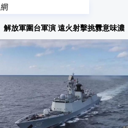
解放軍圍台軍演 遠火射擊挑釁意味濃