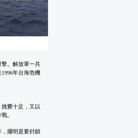
射擊。解放軍一共
1996年台海危機
，挑釁十足，又以
作戰。
等，擺明是要封鎖