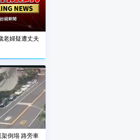
5歲老婦疑遭丈夫
架倒塌 路旁車