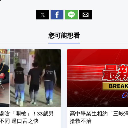
您可能想看
處嗆「開槍」！33歲男
高中畢業生相約「三峽河
不同 逞口舌之快
搶救不治