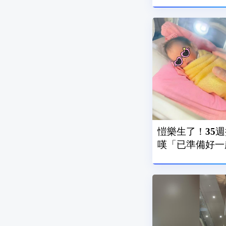
愷樂生了！35
嘆「已準備好一