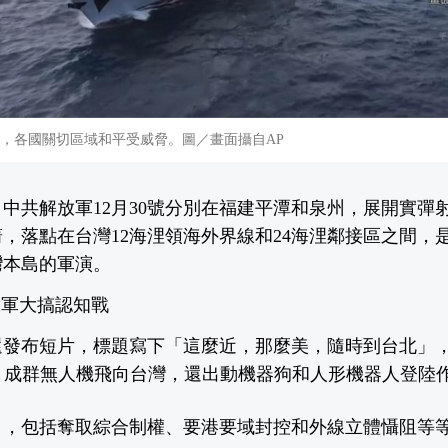
片，各國關切區域和平受威脅。圖／畫面攝自AP
中共解放軍12月30號分別在福建平潭和泉州，展開實彈
箭，落點在台灣12海浬領海外界線和24海浬鄰接區之間，是
灣本島的軍演。
放軍大搞認知戰
還發布短片，標題寫下「這麼近，那麼美，隨時到台北」
，成群無人機飛向台灣，還出動機器狗和人形機器人登陸
目，包括奪取綜合制權、要港要域封控和外線立體懾阻等