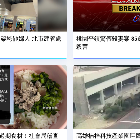
rt鷹架垮砸婦人 北市建管處
桃園平鎮驚傳殺妻案 8
殺害
過期食材！社會局稽查
高雄楠梓科技產業園區鷹