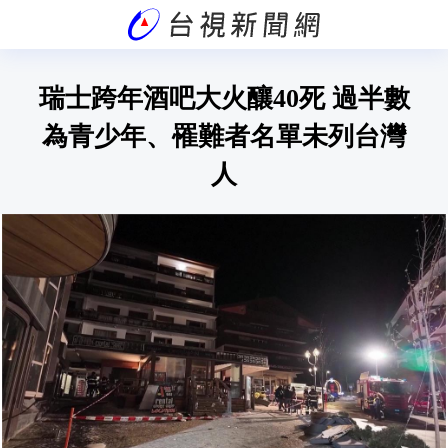
瑞士跨年酒吧大火釀40死 過半數
為青少年、罹難者名單未列台灣
人