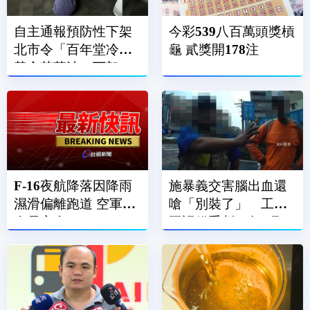
自主通報預防性下架
今彩539八百萬頭獎槓
北市令「百年堂冷壓
龜 貳獎開178注
黃金苦茶油」下架
F-16夜航降落因降雨
施暴義交害腦出血還
濕滑偏離跑道 空軍：
嗆「別裝了」 工人
人員安全
不認錯重判10年4月