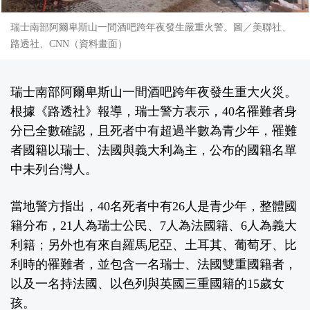
瑞士南部阿爾卑斯山一間酒吧跨年夜發生嚴重火警。圖／美聯社、
路透社、CNN（資料畫面）
瑞士南部阿爾卑斯山一間酒吧跨年夜發生重大火災。
根據
《路透社》
報導，瑞士警方表示，40名罹難者身
分已全數確認，且死者中有超過半數為青少年，罹難
者國籍以瑞士、法國與義大利為主，公布的國籍名單
中未列台灣人。
當地警方指出，40名死者中有26人是青少年，整體國
籍分布，21人為瑞士公民、7人為法國籍、6人為義大
利籍；另外也有來自羅馬尼亞、土耳其、葡萄牙、比
利時的罹難者，並包含一名瑞士、法國雙重國籍者，
以及一名持法國、以色列與英國三重國籍的15歲女
孩。