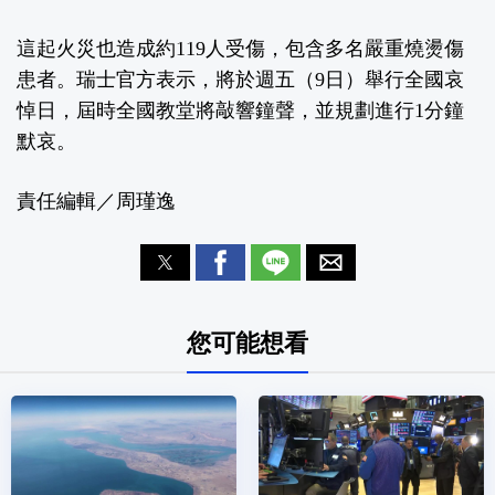
這起火災也造成約119人受傷，包含多名嚴重燒燙傷
患者。瑞士官方表示，將於週五（9日）舉行全國哀
悼日，屆時全國教堂將敲響鐘聲，並規劃進行1分鐘
默哀。
責任編輯／周瑾逸
您可能想看