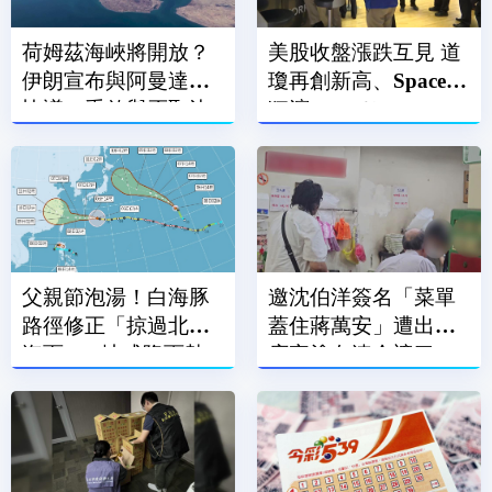
荷姆茲海峽將開放？
美股收盤漲跌互見 道
伊朗宣布與阿曼達成
瓊再創新高、SpaceX
協議：重啟與否取決
狂瀉13.61％
美國
父親節泡湯！白海豚
邀沈伯洋簽名「菜單
路徑修正「掠過北部
蓋住蔣萬安」遭出征
海面」 2地成降雨熱
店家塗白漆全遮了
區