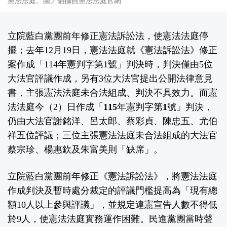
憲法法庭。圖／翻攝自憲法法庭官網
立院藍白黨團前年修正憲法訴訟法，使憲法法庭停
擺；去年12月19日，憲法法庭就《憲法訴訟法》修正
案作成「114年憲判字第1號」判決時，判決僅由5位
大法官評議作成，另有3位大法官提出公開法律意見
書，主張憲法法庭未合法組成、判決不具效力。而憲
法法庭今（2）日作成「
115年憲判字第1號
」判決，
仍由大法官謝銘洋、呂太郎、蔡彩貞、陳忠五、尤伯
祥五位評議；三位主張憲法法庭未合法組成的大法官
蔡宗珍、楊惠欽及朱富美則「缺席」。
立院藍白黨團前年修正《憲法訴訟法》，將憲法法庭
作成判決及暫時處分裁定的評議門檻提高為「現有總
額10人以上參與評議」，並規定違憲宣告人數不得低
於9人，使憲法法庭實務運作困難。民進黨團當時聲