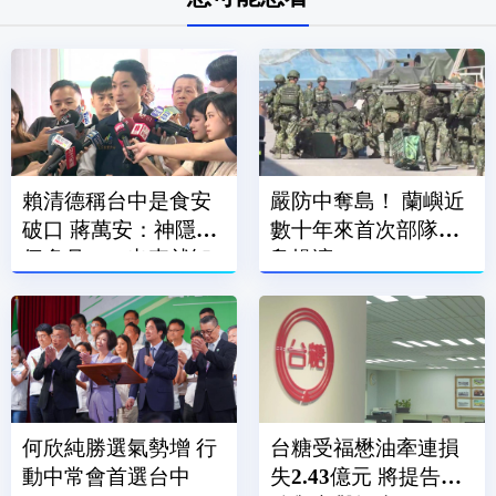
賴清德稱台中是食安
嚴防中奪島！ 蘭嶼近
破口 蔣萬安：神隱一
數十年來首次部隊登
個多月、一出來就卸
島操演
責
何欣純勝選氣勢增 行
台糖受福懋油牽連損
動中常會首選台中
失2.43億元 將提告求