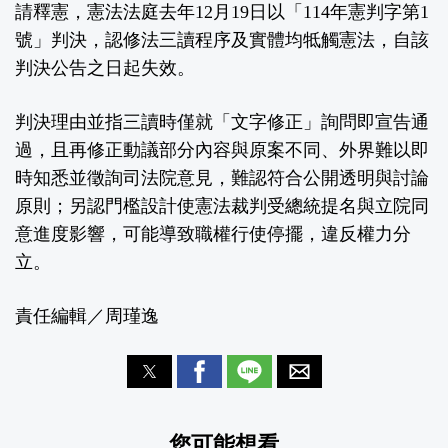
請釋憲，憲法法庭去年12月19日以「114年憲判字第1
號」判決，認修法三讀程序及實體均牴觸憲法，自該
判決公告之日起失效。
判決理由並指三讀時僅就「文字修正」詢問即宣告通
過，且再修正動議部分內容與原案不同、外界難以即
時知悉並徵詢司法院意見，難認符合公開透明與討論
原則；另認門檻設計使憲法裁判受總統提名與立院同
意進度影響，可能導致職權行使停擺，違反權力分
立。
責任編輯／周瑾逸
您可能想看