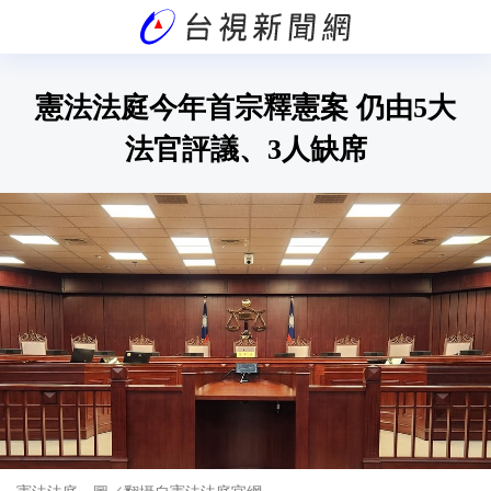
憲法法庭今年首宗釋憲案 仍由5大
法官評議、3人缺席