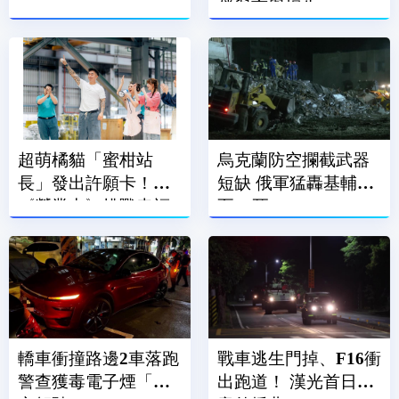
償與商譽損失
超萌橘貓「蜜柑站
烏克蘭防空攔截武器
長」發出許願卡！
短缺 俄軍猛轟基輔增
《營業中》挑戰幸福
至17死
小夜市
轎車衝撞路邊2車落跑
戰車逃生門掉、F16衝
警查獲毒電子煙「鎖
出跑道！ 漢光首日爆