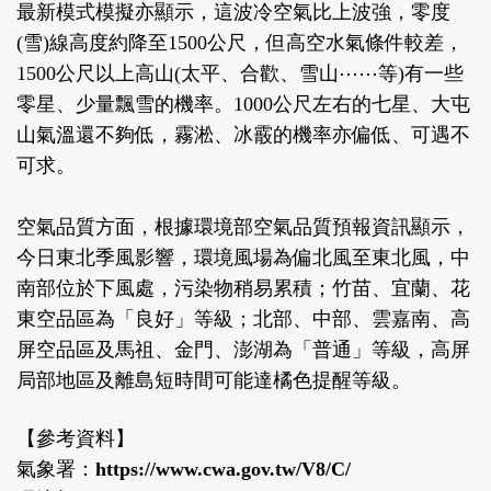
最新模式模擬亦顯示，這波冷空氣比上波強，零度
(雪)線高度約降至1500公尺，但高空水氣條件較差，
1500公尺以上高山(太平、合歡、雪山⋯⋯等)有一些
零星、少量飄雪的機率。1000公尺左右的七星、大屯
山氣溫還不夠低，霧淞、冰霰的機率亦偏低、可遇不
可求。
空氣品質方面，根據環境部空氣品質預報資訊顯示，
今日東北季風影響，環境風場為偏北風至東北風，中
南部位於下風處，污染物稍易累積；竹苗、宜蘭、花
東空品區為「良好」等級；北部、中部、雲嘉南、高
屏空品區及馬祖、金門、澎湖為「普通」等級，高屏
局部地區及離島短時間可能達橘色提醒等級。
【參考資料】
氣象署：
https://www.cwa.gov.tw/V8/C/