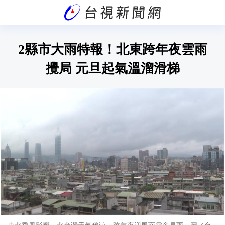
2縣市大雨特報！北東跨年夜雲雨
攪局 元旦起氣溫溜滑梯