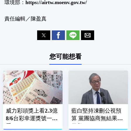
環境部：
https://airtw.moenv.gov.tw/
責任編輯／陳盈真
您可能想看
威力彩頭獎上看2.3億
藍白堅持凍刪公視預
8/6台彩幸運獎號一次
算 黨團協商無結果全
看
保留