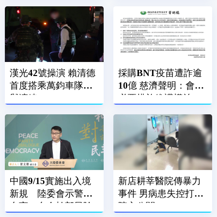
做
漢光42號操演 賴清德
採購BNT疫苗遭詐逾
首度搭乘萬鈞車隊參
10億 慈濟聲明：會採
與演練
必要措施維護權益
中國9/15實施出入境
新店耕莘醫院傳暴力
新規 陸委會示警：
事件 男病患失控打傷
台商、台企幹部風險
院方公關