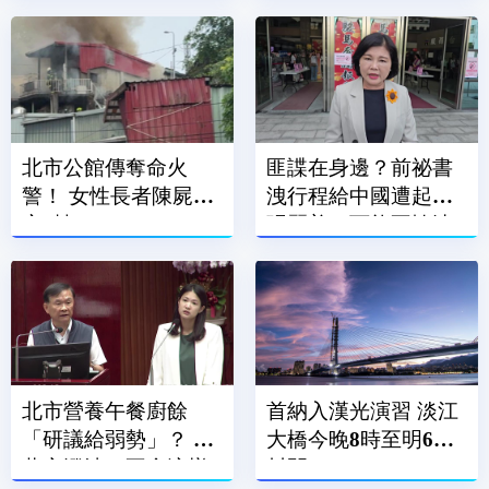
北市公館傳奪命火
匪諜在身邊？前祕書
警！ 女性長者陳屍民
洩行程給中國遭起訴
宅2樓
張麗善：可能不慎洩
露
北市營養午餐廚餘
首納入漢光演習 淡江
「研議給弱勢」？ 蔣
大橋今晚8時至明6時
萬安澄清：不會這樣
封閉