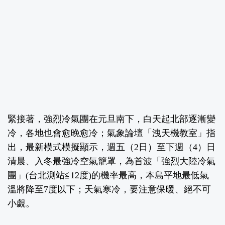
緊接著，強烈冷氣團在元旦南下，白天起北部逐漸變
冷，各地也會愈晚愈冷；氣象論壇「
洩天機教室
」指
出，最新模式模擬顯示，週五（2日）至下週（4）日
清晨、入冬最強冷空氣籠罩，為首波「強烈大陸冷氣
團」(台北測站≦12度)的機率最高，本島平地最低氣
溫將降至7度以下；天氣寒冷，要注意保暖、絕不可
小覷。