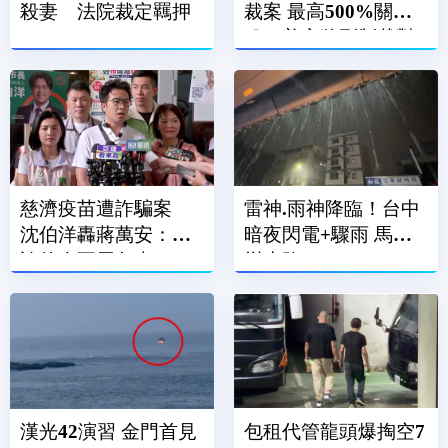
殺妻 法院裁定羈押
裁案 最高500%關
稅！普亭將列制裁對
象
慈濟疫苗遭詐騙案
雷神.雨神降臨！台中
沈伯洋轟蔣萬安：造
暗夜閃電+驟雨 馬路
謠的人不用負責？
變水路
漢光42演習 金門首見
包租代管龍頭爆掏空7