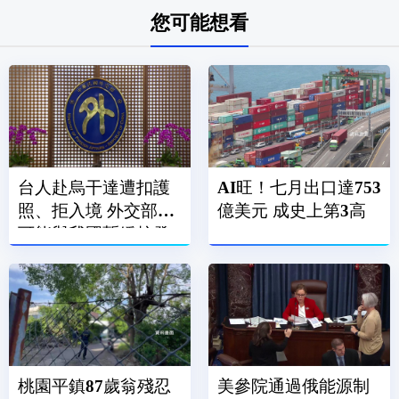
您可能想看
台人赴烏干達遭扣護
AI旺！七月出口達753
照、拒入境 外交部：
億美元 成史上第3高
可能與我國暫緩核發
簽證有關
桃園平鎮87歲翁殘忍
美參院通過俄能源制