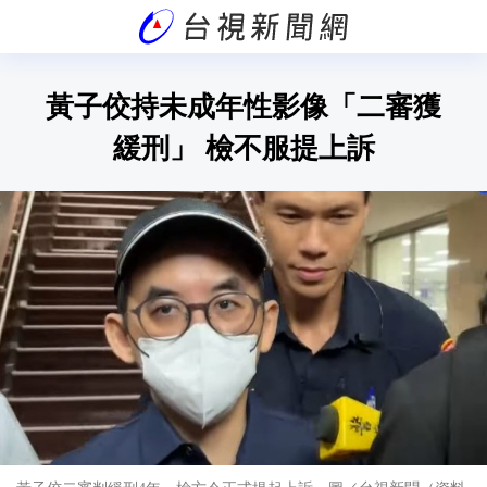
黃子佼持未成年性影像「二審獲
緩刑」 檢不服提上訴