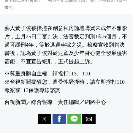
黃子佼二審判緩刑4年，檢方今正式提起上訴。圖／台視新聞（資料
畫面）
藝人黃子佼被指控在創意私房論壇購買未成年不雅影
片，上月25日二審判決，法官裁定判刑1年6個月，不
過可緩刑4年，等於逃過牢獄之災。檢察官收到判決
書後，認為黃子佼對於兒童及少年身心健全發展侵害
甚鉅，不宜宣告緩刑，正式提起上訴。
※尊重身體自主權：請撥打113、110
※台視新聞提醒您，遭受性騷擾時，請立即撥打110
報案或113保護專線諮詢
台視新聞／綜合報導 責任編輯／網路中心