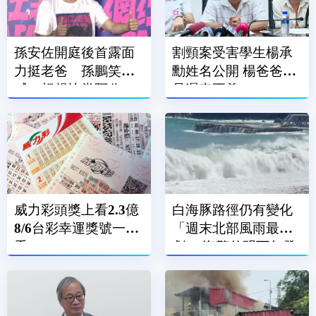
孫安佐開庭後首露面
割頸案受害學生楊承
力挺老爸 孫鵬笑
勳姓名公開 楊爸爸：
喊：想趕快當阿公
是遲來正義
威力彩頭獎上看2.3億
白海豚路徑仍有變化
8/6台彩幸運獎號一次
「週末北部風雨最
看
劇」 海警估明下午發
布