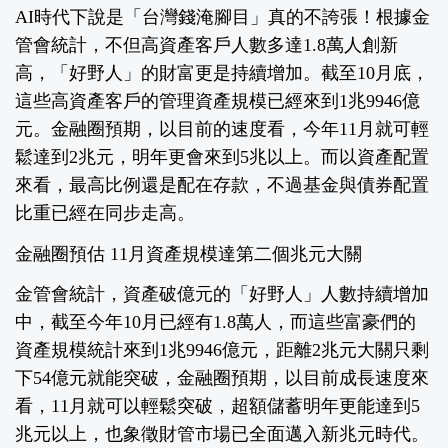
AI時代下說是「台灣錢淹腳目」真的不誇張！根據金
管會統計，不但高資產客戶人數多達1.8萬人創新
高，「好野人」的財富更是持續增加。截至10月底，
這些高資產客戶的管理資產規模已經來到1兆9946億
元。金融圈預期，以目前的速度看，今年11月就可輕
鬆達到2兆元，明年更會來到5兆以上。而以資產配置
來看，最高比例還是配在存款，不過基金與債券配置
比重已經在同步走高。
金融圈預估 11月資產規模達第二個兆元大關
金管會統計，資產破億元的「好野人」人數持續增加
中，截至今年10月已經有1.8萬人，而這些富豪們的
資產規模統計來到1兆9946億元，距離2兆元大關只剩
下54億元就能突破，金融圈預期，以目前成長速度來
看，11月就可以輕鬆突破，超額儲蓄明年更能達到5
兆元以上，也象徵財管市場已全面邁入新兆元時代。