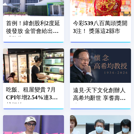
首例！緯創股利2度延
今彩539八百萬頭獎開
後發放 金管會給出
3注！ 獎落這2縣市
「警告」
吃飯、租屋變貴 7月
遠見‧天下文化創辦人
CPI年增2.54%連3月
高希均辭世 享耆壽90
越紅線
歲