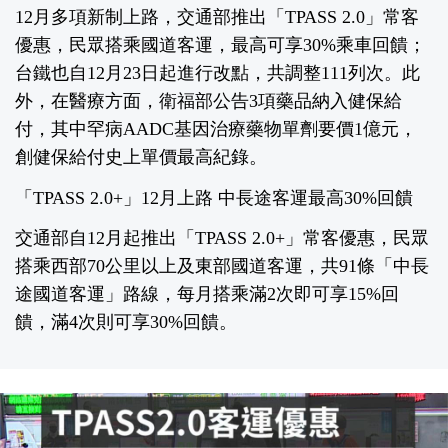
12月多項新制上路，交通部推出「TPASS 2.0」常客
優惠，民眾搭乘國道客運，最高可享30%乘車回饋；
台鐵也自12月23日起進行改點，共調整111列次。此
外，在醫療方面，衛福部公告3項藥品納入健保給
付，其中罕病AADC基因治療藥物單劑要價1億元，
創健保給付史上單價最高紀錄。
「TPASS 2.0+」12月上路 中長途客運最高30%回饋
交通部自12月起推出「TPASS 2.0+」常客優惠，民眾
搭乘西部70公里以上及東部國道客運，共91條「中長
途國道客運」路線，每月搭乘滿2次即可享15%回
饋，滿4次則可享30%回饋。