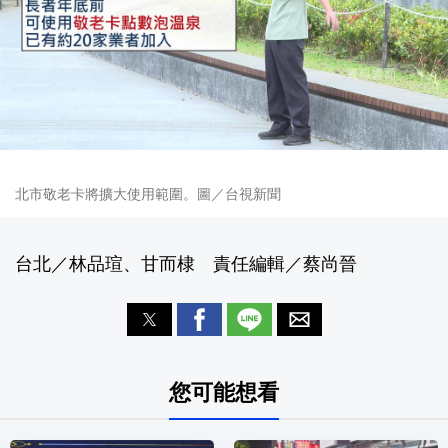
北市敬老卡將擴大使用範圍。圖／台視新聞
台北／林品瑄、甘而棣 責任編輯／蔡尚晉
您可能想看