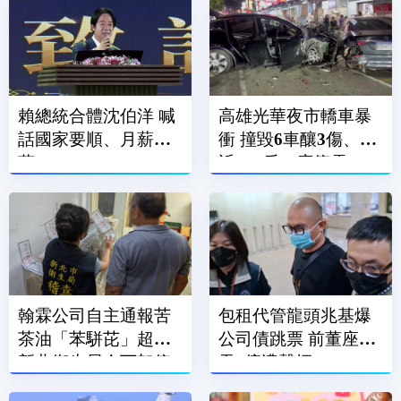
賴總統合體沈伯洋 喊
高雄光華夜市轎車暴
話國家要順、月薪破3
衝 撞毀6車釀3傷、附
萬
近600戶一度停電
翰霖公司自主通報苦
包租代管龍頭兆基爆
茶油「苯駢芘」超標
公司債跳票 前董座涉
新北衛生局令下架停
吞7億遭聲押
售