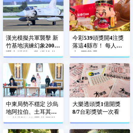
漢光模擬共軍襲擊 新
今彩539頭獎開4注獎
竹基地演練幻象2000
落這4縣市！ 每人抱
潛力掛裝、跑道搶修
走6百萬元
中東局勢不穩定 沙烏
大樂透頭獎1億開獎
地阿拉伯、土耳其、
8/7台彩獎號一次看
巴基斯坦簽署共同防
禦條約