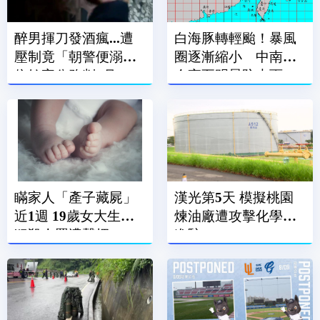
醉男揮刀發酒瘋...遭
白海豚轉輕颱！暴風
壓制竟「朝警便溺」
圈逐漸縮小 中南部
依妨害公務判2月
今夜至明晨防大雨
瞞家人「產子藏屍」
漢光第5天 模擬桃園
近1週 19歲女大生涉
煉油廠遭攻擊化學兵
犯殺人罪遭聲押
進駐