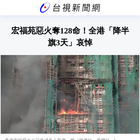
宏福苑惡火奪128命！全港「降半
旗3天」哀悼