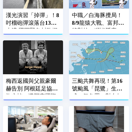
漢光演習「掉彈」！8
中職／白海豚攪局！
吋榴砲彈滾落台13線
8/9龍猿大戰、富邦悍
水溝 國軍緊急封路搬
將對統一獅皆延賽
運
梅西返國與父親豪爾
三颱共舞再現！第16
赫告別 阿根廷足協降
號颱風「琵鷺」生
旗哀悼、邁阿密國際
成 氣象署：對台無
賽前默哀
直接影響