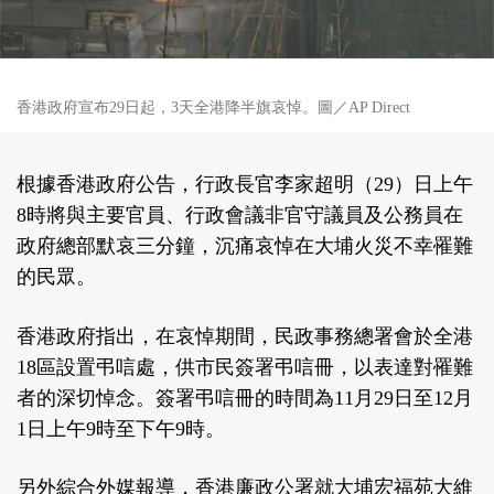
香港政府宣布29日起，3天全港降半旗哀悼。圖／AP Direct
根據香港政府公告，行政長官李家超明（29）日上午
8時將與主要官員、行政會議非官守議員及公務員在
政府總部默哀三分鐘，沉痛哀悼在大埔火災不幸罹難
的民眾。
香港政府指出，在哀悼期間，民政事務總署會於全港
18區設置弔唁處，供市民簽署弔唁冊，以表達對罹難
者的深切悼念。簽署弔唁冊的時間為11月29日至12月
1日上午9時至下午9時。
另外綜合外媒報導，香港廉政公署就大埔宏福苑大維