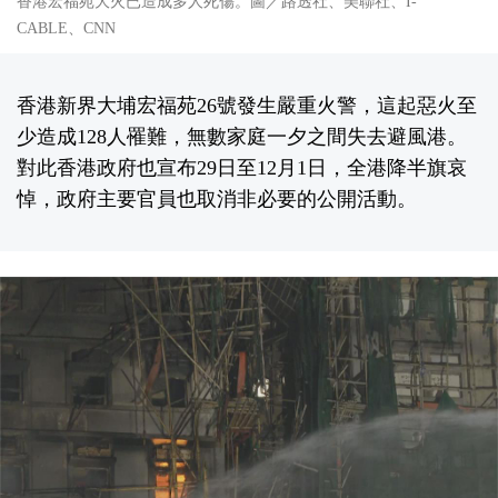
香港宏福苑大火已造成多人死傷。圖／路透社、美聯社、I-
CABLE、CNN
香港新界大埔宏福苑26號發生嚴重火警，這起惡火至
少造成128人罹難，無數家庭一夕之間失去避風港。
對此香港政府也宣布29日至12月1日，全港降半旗哀
悼，政府主要官員也取消非必要的公開活動。