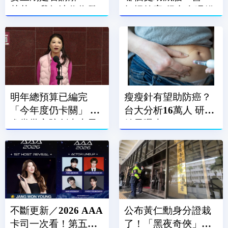
慧芝：我無法代為發
師揭答案 很多人喝錯
言
了
明年總預算已編完
瘦瘦針有望助防癌？
「今年度仍卡關」 民
台大分析16萬人 研究
進黨批立院創史上最
結果曝光
荒謬紀錄
不斷更新／2026 AAA
公布黃仁勳身分證栽
卡司一次看！第五波
了！「黑夜奇俠」買