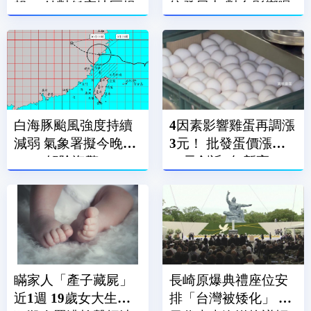
報」 針對低窪地區提
統發展中 對台影響曝
醒防汛
白海豚颱風強度持續
4因素影響雞蛋再調漲
減弱 氣象署擬今晚
3元！ 批發蛋價漲到
23:30解除海警
49元創近2年新高
瞞家人「產子藏屍」
長崎原爆典禮座位安
近1週 19歲女大生涉
排「台灣被矮化」 駐