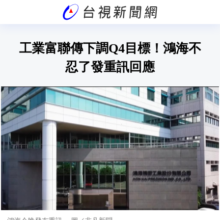
工業富聯傳下調Q4目標！鴻海不
忍了發重訊回應