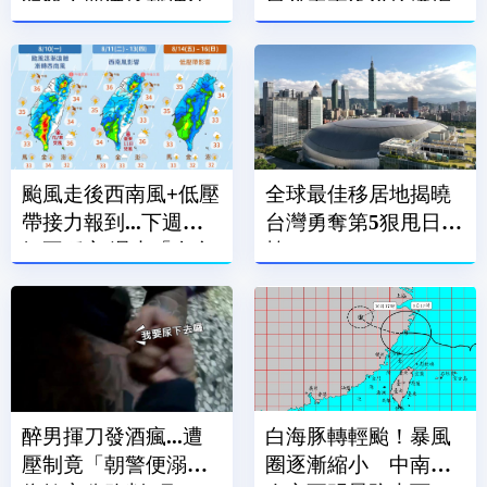
犯殺人罪遭檢聲押法
日代表李逸洋抗議拒
院飭回
絕出席
颱風走後西南風+低壓
全球最佳移居地揭曉
帶接力報到...下週天
台灣勇奪第5狠甩日.
氣不穩定 週末「全台
韓
有雨」
醉男揮刀發酒瘋...遭
白海豚轉輕颱！暴風
壓制竟「朝警便溺」
圈逐漸縮小 中南部