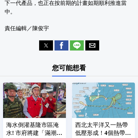
下一代產品，也正在按前期的計畫如期順利推進當
中。
責任編輯／陳俊宇
您可能想看
海水倒灌基隆市區淹
西北太平洋又一熱帶
水! 市府將建「滿潮警
低壓形成！4個熱帶系