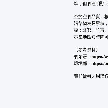
準，但氣溫明顯
至於空氣品質，
污染物稍易累積
級；北部、竹苗
零星地區短時間
【參考資料】
氣象署：
https://
環境部：
https://
責任編輯／周瑾