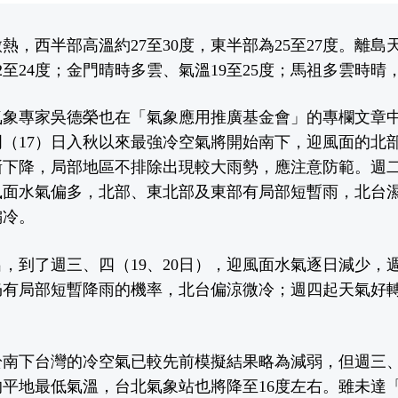
熱，西半部高溫約27至30度，東半部為25至27度。離
至24度；金門晴時多雲、氣溫19至25度；馬祖多雲時晴，
氣象專家吳德榮也在「
氣象應用推廣基金會
」的專欄文章
（17）日入秋以來最強冷空氣將開始南下，迎風面的北
下降，局部地區不排除出現較大雨勢，應注意防範。週二
風面水氣偏多，北部、東北部及東部有局部短暫雨，北台
偏冷。
，到了週三、四（19、20日），迎風面水氣逐日減少，
仍有局部短暫降雨的機率，北台偏涼微冷；週四起天氣好
於南下台灣的冷空氣已較先前模擬結果略為減弱，但週三
的平地最低氣溫，台北氣象站也將降至16度左右。雖未達