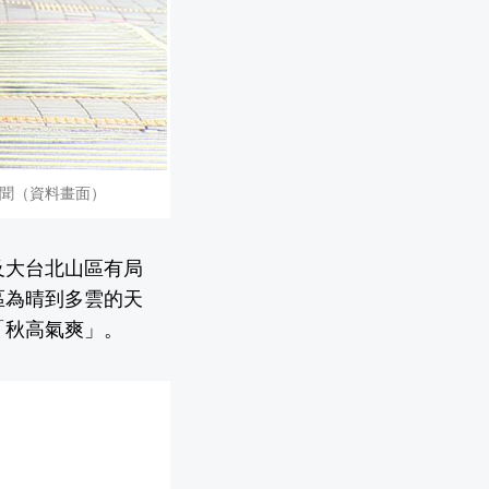
聞（資料畫面）
及大台北山區有局
區為晴到多雲的天
「秋高氣爽」。