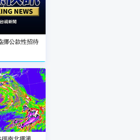
協挪公款性招待
路徑南北擺盪