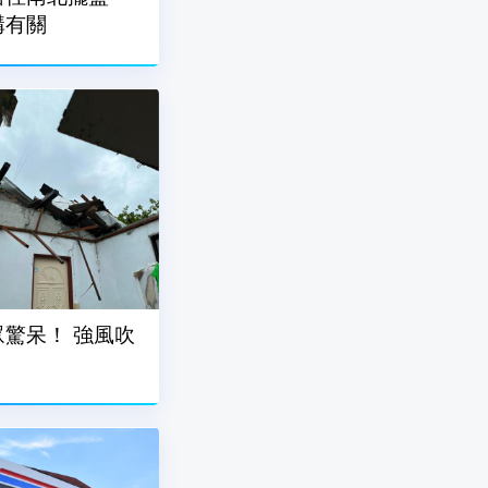
構有關
驚呆！ 強風吹
」