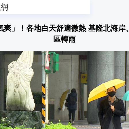
氣爽」！各地白天舒適微熱 基隆北海岸
區轉雨