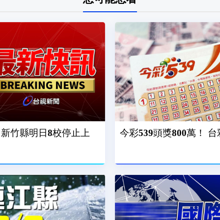
 新竹縣明日8校停止上
今彩539頭獎800萬！ 