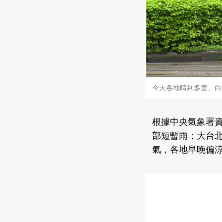
今天各地晴到多雲、白
根據
中央氣象署
部短暫雨；大台
氣，各地早晚偏涼