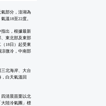
島天氣部分，澎湖為
氣溫18至22度。
中指出，根據最新
部、東北部及東部
（18日）起受東
濕涼微冷，中南部
週三北海岸、大台
轉，白天氣溫回
、四清晨苗栗以北
「大陸冷氣團」標