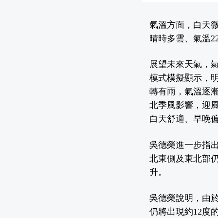
氣溫方面，白天微
晴時多雲、氣溫22
展望未來天氣，
模式模擬顯示，明
轉有雨，氣溫逐漸
北季風影響，迎
白天舒適、早晚
吳德榮進一步指出
北東側及東北部
升。
吳德榮說明，由
仍將出現約12度