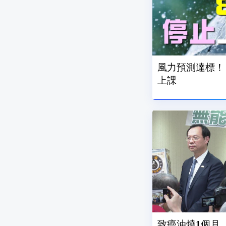
風力預測達標！ 
上課
致癌油燒1個月.