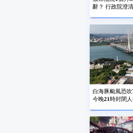
辭？ 行政院
白海豚颱風恐吹7
今晚21時封閉