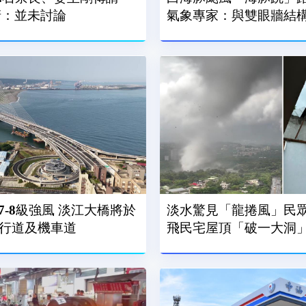
澄清：並未討論
氣象專家：與雙眼牆結
-8級強風 淡江大橋將於
淡水驚見「龍捲風」民眾
人行道及機車道
飛民宅屋頂「破一大洞