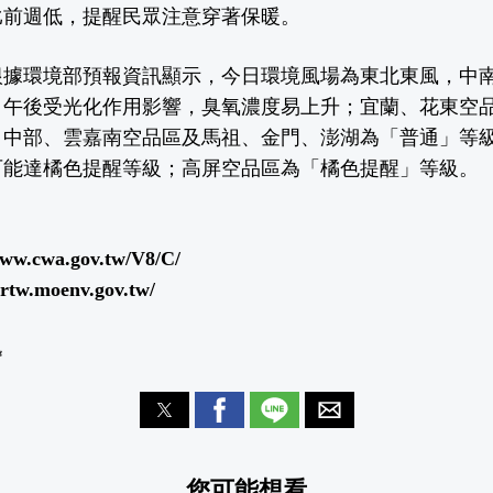
比前週低，提醒民眾注意穿著保暖。
根據環境部預報資訊顯示，今日環境風場為東北東風，中
，午後受光化作用影響，臭氧濃度易上升；宜蘭、花東空
、中部、雲嘉南空品區及馬祖、金門、澎湖為「普通」等
可能達橘色提醒等級；高屏空品區為「橘色提醒」等級。
www.cwa.gov.tw/V8/C/
airtw.moenv.gov.tw/
逸
您可能想看