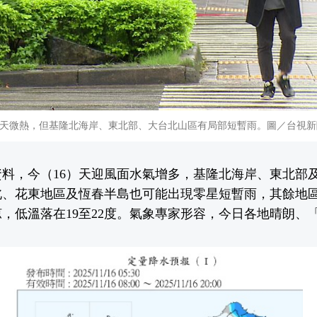
天微熱，但基隆北海岸、東北部、大台北山區有局部短暫雨。圖／台視新
資料，今（16）天迎風面水氣增多，基隆北海岸、東北部
北、花東地區及恆春半島也可能出現零星短暫雨，其餘地
，低溫落在19至22度。氣象專家形容，今日各地晴朗、