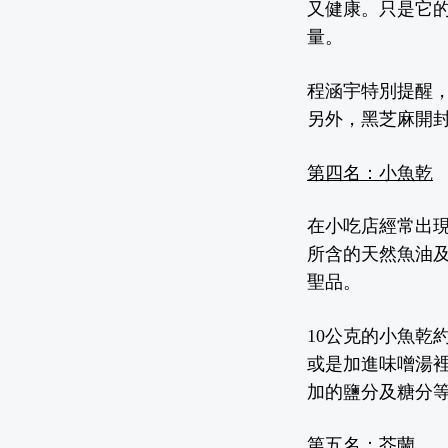
又健康。只是它
量。
程涵宇特別提醒
另外，黑芝麻開
第四名：小魚乾
在小吃店經常出
所含的天然魚油
聖品。
10
公克
的小魚乾
或是加進味噌湯
加的鹽分及糖
分
第五名：芥蘭