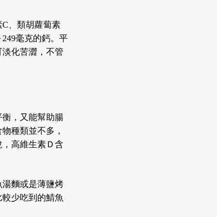
素C、類胡蘿蔔素
249
毫克
的鈣。平
可淡化苦澀，不管
平衡，又能幫助腸
食物種類並不多，
說，高維生素Ｄ含
魚湯麵或是薄鹽烤
比較少吃到的鯖魚