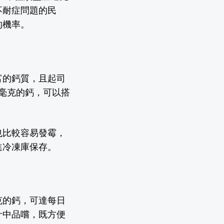
不耐症問題的民
的機率。
富的鈣質，且起司
毫克
的鈣，可以搭
也比較容易發霉，
進冷凍庫保存。
克
的鈣，可達每日
汁中品嚐，既方便