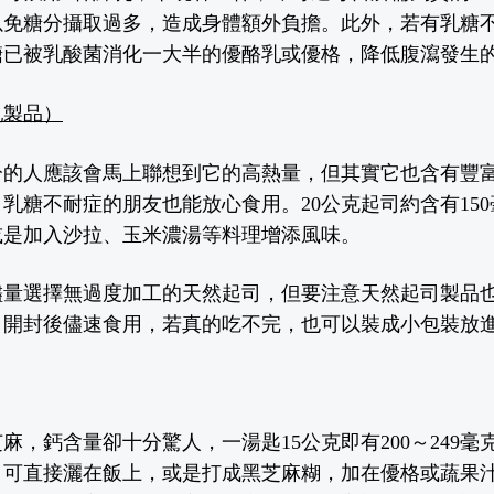
以免糖分攝取過多，造成身體額外負擔。此外，若有乳糖
糖已被乳酸菌消化一大半的優酪乳或優格，降低腹瀉發生
乳製品）
分
的人應該會馬上聯想到它的高熱量，但其實它也含有豐
乳糖不耐症的朋友也能放心食用。20
公克起司
約含有150
或是加入沙拉、玉米濃湯等料理增添風味。
儘量選擇無過度加工的天然起司，
但要注意
天然起司製品
，開封後儘速食用，若真的吃不完
，
也可以裝成小包裝放
麻，鈣含量卻十分驚人，一湯匙15公克即有200～249
毫
，可直接灑在飯上，或是打成黑芝麻糊，加在優格或蔬果