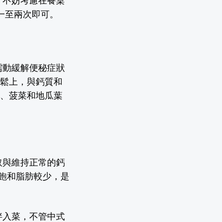
，不妨考慮在餐桌
一至兩次即可。
蠕動緩解便秘症狀
疏鬆上，與鈣質和
菜、菠菜和地瓜葉
取與維持正常的鈣
飽和脂肪較少，是
拌入菜，不管中式