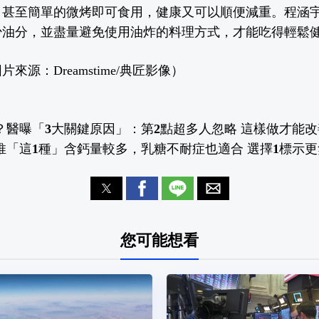
，甚至簡單的微烤即可食用，健康又可以順便減重。程涵
少油
分
，並盡量避免使用油炸的料理方式，才能吃
得
輕鬆
來源：Dreamstime/典匠影像）
？醫曝「3大關鍵原因」：第2點超多人忽略 這樣做才能改
推「這1種」含鈣量較多，乳糖不耐症也適合 選擇1標示
您可能想看