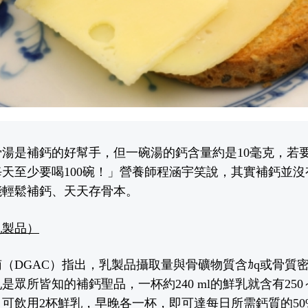
湯是補鈣的好幫手，但一碗湯的鈣含量約是10毫克，若
天至少要喝100碗！」營養師程涵宇笑說，其實補鈣
並
沒
能輕鬆補鈣、天天存骨本。
乳製品）
指南（DGAC）指出，乳製品攝取量與骨礦物質含
ｶq
或骨質
眾所皆知的補鈣聖品，一杯約240 ml的鮮乳就含有250～
日可飲用2杯
鮮乳
，早晚各一杯，即可達每日所需鈣質的50