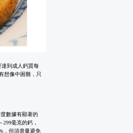
要達到成人鈣質每
有想像中困難，只
密度數據有顯著的
299
毫克
的鈣，
%，但須盡量避免