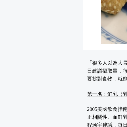
「很多人以為大骨
日建議
攝取
量，每
要挑對食物，就
第一名：鮮乳（
2005美國飲食
正相關性。而鮮乳是
程涵宇建議
，
每