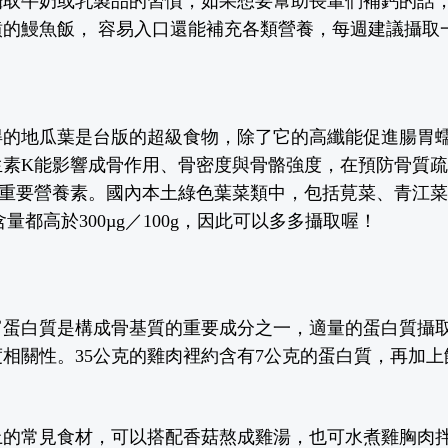
攝取牛奶或乳製品的習慣，如果想要幫助長輩們補鈣的話
噴的鰻魚飯， 容易入口還能補充各類營養，每週建議攝取
得的地瓜葉是台版的超級食物，除了它的高纖能促進腸胃
生素K能影響成骨作用、骨密度與骨骼強度，在預防骨質
大重要營養素。國內本土綠色葉菜類中，包括莧菜、青江
量都高於300µg／100g，因此可以多多攝取喔！
富蛋白質是構成骨基質的重要成
分
之一，適量的蛋白質攝
相關性。35
公克
的雞肉裡約含有7
公克
的蛋白質，再加上
上的常見食材，可以搭配香菇熬成雞湯，也可水煮雞胸肉