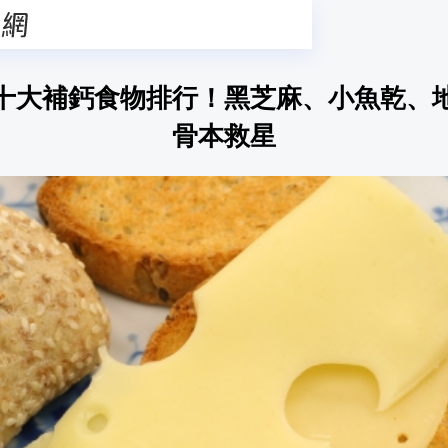
十大補鈣食物排行！黑芝麻、小魚乾、
骨本救星