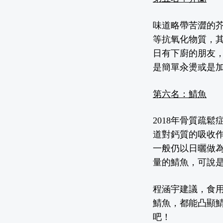
味道略帶苦澀的
等抗氧化物質，其
日
有
下廚的朋友
是簡單
汆
燙或是
第六名：鯖魚
2018
年
骨質疏鬆
道對鈣質的吸收
一般仍以日曬做
量的鯖魚
，
可說
程涵宇建議，食
鯖魚
，
都能凸顯
吧
！