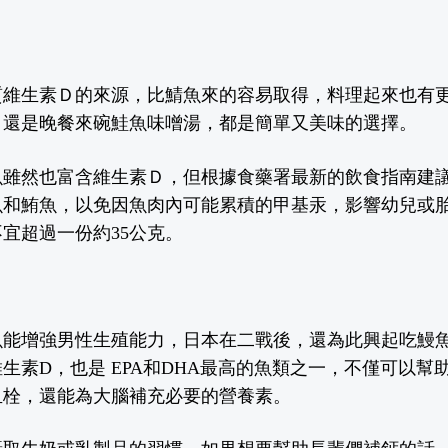
質
維生素Ｄ的來源，比鯖魚來的容易取得，料理起來也有
，還是晚餐來碗鮭魚味噌湯，都是簡單又美味的選擇。
魚雖然也富含維生素Ｄ，但根據食藥署最新的飲食指南建
魚和鮪魚，以免因魚肉內可能累積的甲基汞
，
影響幼兒或
宜超過一份約35
公
克。
魚能增強男性生殖能力，日本在二戰後
，
還為此興起吃鰻
生素D，也是 EPA和DHA最高的魚類之一，不僅可以幫
血栓，還能為大腦補充必要的營養素。