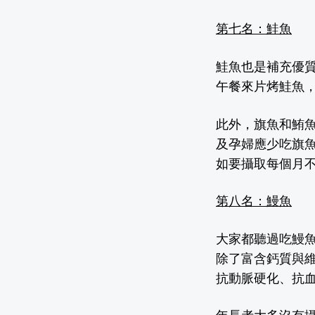
第七名：鮭魚
鮭魚也是補充
優
午餐來片烤鮭魚
此外，旗魚和鮪
及孕婦應少吃旗
如要攝取每個月不
第八名：鰻魚
大家都聽過吃鰻
除了富含鈣質與維
抗動脈硬化、抗