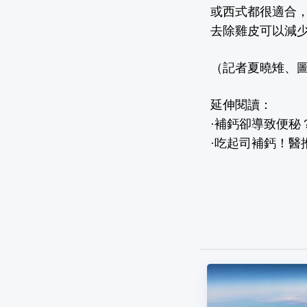
或西式都很適合
去除雞皮可以減
（記者夏曉雉、圖片
延伸閱讀：
·
補鈣卻導致便秘
·
吃起司補鈣！醫