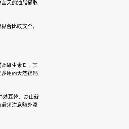
整
全天的
油脂攝取
成糊會比較安全。
。
質及維生素Ｄ，其
吃多用的天然補鈣
拌炒豆乾、炒山蘇
時還須注意額外添