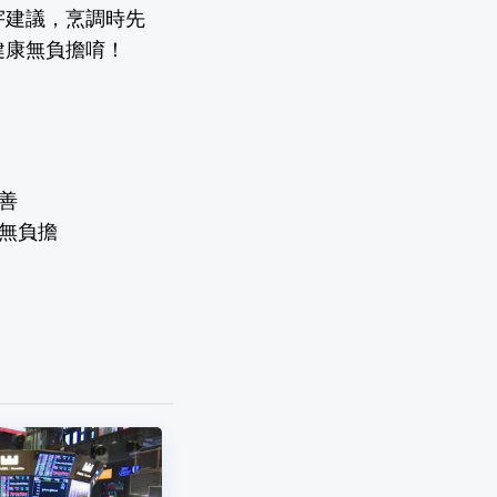
宇建議，烹調時先
健康無負擔唷！
善
更無負擔