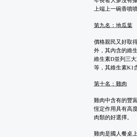
年長者大多沒有
上端上一碗香噴
第九名：地瓜葉
價格親民又好取
外，其內含的維
維生素D並列三
等，其維生素K1含
第十名：雞肉
雞肉中含有的豐
恆定作用具有高度
肉類的好選擇。
雞肉是國人餐桌