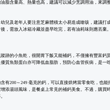
的油脂含量高、熱量也高，建議可以減少烹調用油
，
來調
，幼兒及老年人要注意芝麻體積太小
易
造成嗆咳，建議打
封後
，
需放入冰箱冷藏並盡早吃完，若有油耗味則應丟棄
現
蹤跡的小魚乾，
很
開胃下飯又能補鈣，不僅擁有豐富鈣
及優質魚類蛋白亦可降低血脂肪
，
預防心血管疾病，是一
約
含有
200～249
毫克
的鈣，可以直接烘烤當零食吃，也能
裡增添湯頭風味，是餐桌上常見的補鈣美食。不過
，
購買
等。