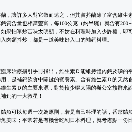
芥蘭，讓許多人對它敬而遠之，但其實芥蘭除了富含維生
鈣質含量也相當豐富，每100
公克
（約半碗）就含有200～
，如果怕單炒苦味太明顯，不妨在料理時加入少許糖
，
即
加入肉類拌炒，都是一道美味好入口的補鈣料理。
症臨床治療指引手冊指出，維生素Ｄ能維持體內鈣及磷的
作用，是補鈣飲食中關鍵的營養素。含有維生素Ｄ的天然
為維生素Ｄ的主要來源，對於較少曬太陽的辦公室族群來
是補鈣的一大救星！
用鯖魚可以每週一次為原則，若是自己料理的話，番茄鯖
鯖魚美味；平常若是有機會吃到日本料理，就考慮點一份