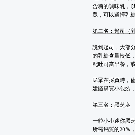
含糖的調味乳，
眾，可以選擇乳
第二名：起司（
說到起司，大部
的乳糖含量較低，
配吐司當早餐，
民眾在採買時，
建議購買小包裝
第三名：黑芝麻
一粒小小迷你黑芝
所需鈣質的20％