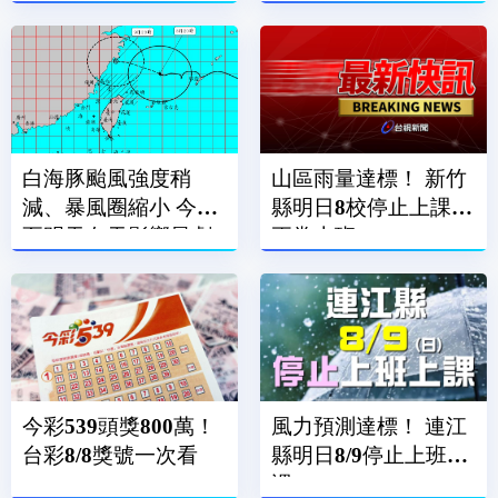
包牆擋水
白海豚颱風強度稍
山區雨量達標！ 新竹
減、暴風圈縮小 今晚
縣明日8校停止上課、
至明天白天影響最劇
正常上班
烈
今彩539頭獎800萬！
風力預測達標！ 連江
台彩8/8獎號一次看
縣明日8/9停止上班上
課