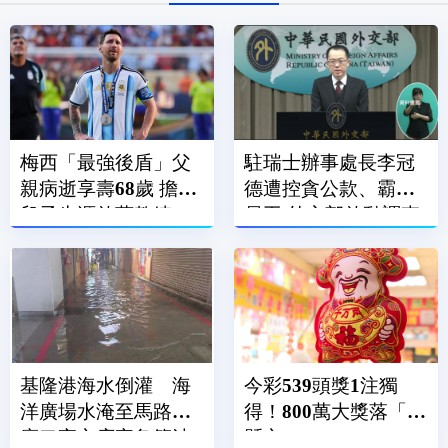
梅西「最強後盾」父
駐瑞士辦事處長李冠
親病逝享壽68歲 擔任
德遭控貪公款、霸凌
兒子生涯啟蒙教練、
員工 外交部啟動調查
經紀人
基隆港海水倒灌 海
今彩539頭獎1注獨
洋廣場水淹至馬路、
得！800萬大獎落「這
廟口夜市店家急築沙
縣市」