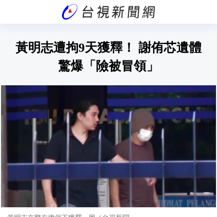
黃明志遭拘9天獲釋！ 謝侑芯遺體
驚爆「險被冒領」