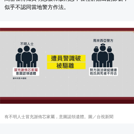
似乎不認同當地警方作法。
有不明人士冒充謝侑芯家屬，意圖認領遺體。圖／台視新聞