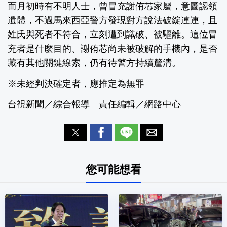
而月初時有不明人士，曾冒充謝侑芯家屬，意圖認領
遺體，不過馬來西亞警方發現對方說法破綻連連，且
姓氏與死者不符合，立刻遭到識破、被驅離。這位冒
充者是什麼目的、謝侑芯尚未被破解的手機內，是否
藏有其他關鍵線索，仍有待警方持續釐清。
※未經判決確定者，應推定為無罪
台視新聞／綜合報導 責任編輯／網路中心
您可能想看