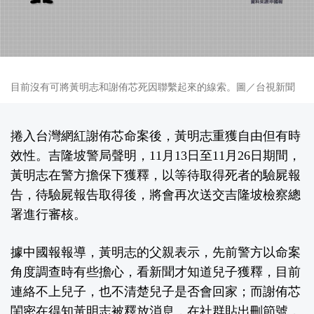
目前沒有可將黃明志和謝侑芯死因聯繫起來的線索。圖／台視新聞
捲入台灣網紅謝侑芯命案後，黃明志重獲自由但有時
效性。吉隆坡警局聲明，11月13日至11月26日期間，
黃明志在警方擔保下獲釋，以等待取得死者的驗屍報
告，待驗屍報告取得後，將會再次送交吉隆坡檢察總
署進行審核。
據中國報報導，黃明志的父親表示，先前警方以命案
角度調查時有些擔心，看新聞才知道兒子獲釋，目前
連絡不上兒子，也不清楚兒子是否會回家；而謝侑芯
閨密在得知黃明志被釋放消息，在社群貼出刪節號，