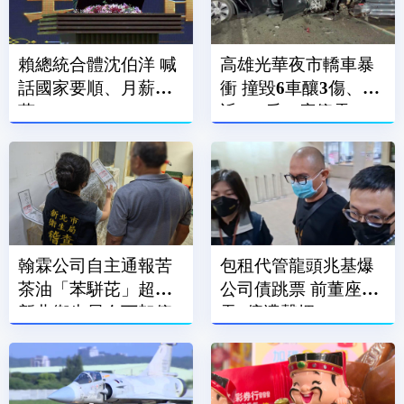
賴總統合體沈伯洋 喊
高雄光華夜市轎車暴
話國家要順、月薪破3
衝 撞毀6車釀3傷、附
萬
近600戶一度停電
翰霖公司自主通報苦
包租代管龍頭兆基爆
茶油「苯駢芘」超標
公司債跳票 前董座涉
新北衛生局令下架停
吞7億遭聲押
售