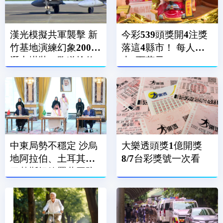
漢光模擬共軍襲擊 新
今彩539頭獎開4注獎
竹基地演練幻象2000
落這4縣市！ 每人抱
潛力掛裝、跑道搶修
走6百萬元
中東局勢不穩定 沙烏
大樂透頭獎1億開獎
地阿拉伯、土耳其、
8/7台彩獎號一次看
巴基斯坦簽署共同防
禦條約