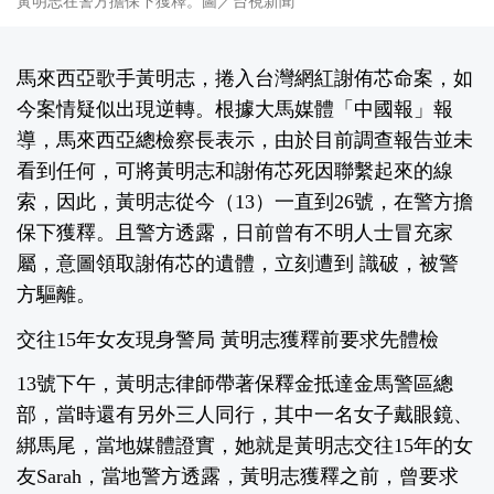
黃明志在警方擔保下獲釋。圖／台視新聞
馬來西亞歌手黃明志，捲入台灣網紅謝侑芯命案，如
今案情疑似出現逆轉。根據大馬媒體「中國報」報
導，馬來西亞總檢察長表示，由於目前調查報告並未
看到任何，可將黃明志和謝侑芯死因聯繫起來的線
索，因此，黃明志從今（13）一直到26號，在警方擔
保下獲釋。且警方透露，日前曾有不明人士冒充家
屬，意圖領取謝侑芯的遺體，立刻遭到 識破，被警
方驅離。
交往15年女友現身警局 黃明志獲釋前要求先體檢
13號下午，黃明志律師帶著保釋金抵達金馬警區總
部，當時還有另外三人同行，其中一名女子戴眼鏡、
綁馬尾，當地媒體證實，她就是黃明志交往15年的女
友Sarah，當地警方透露，黃明志獲釋之前，曾要求