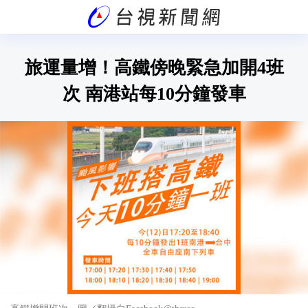
旅運量增！高鐵傍晚緊急加開4班
次 南港站每10分鐘發車