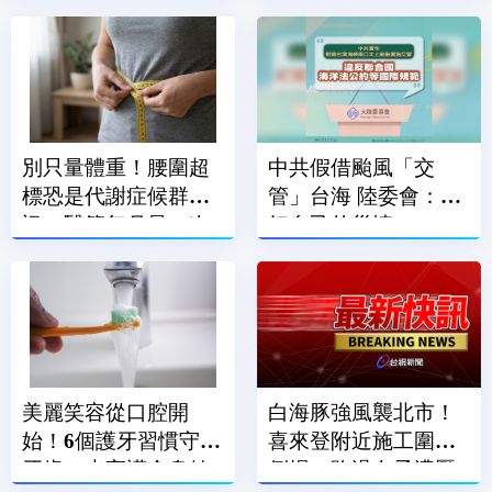
別只量體重！腰圍超
中共假借颱風「交
標恐是代謝症候群警
管」台海 陸委會：顧
訊 醫籲每月量一次
好自己的災情
腰
美麗笑容從口腔開
白海豚強風襲北市！
始！6個護牙習慣守住
喜來登附近施工圍籬
牙齒 也守護全身健
倒塌 路過女子遭壓