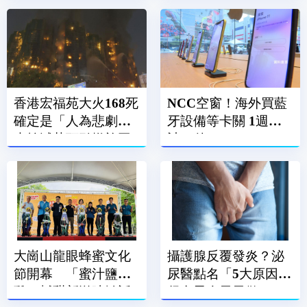
康
傷
香港宏福苑大火168死
NCC空窗！海外買藍
確定是「人為悲劇」
牙設備等卡關 1週累
未熄滅菸頭引燃施工
計86件
雜物
大崗山龍眼蜂蜜文化
攝護腺反覆發炎？泌
節開幕 「蜜汁鹽酥
尿醫點名「5大原因」
雞」鹹甜新滋味掀話
很多男人天天做