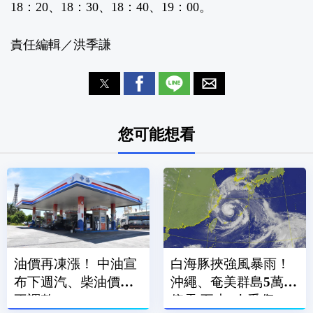
18：20、18：30、18：40、19：00。
責任編輯／洪季謙
您可能想看
油價再凍漲！ 中油宣
白海豚挾強風暴雨！
布下週汽、柴油價格
沖繩、奄美群島5萬戶
不調整
停電 至少7人受傷