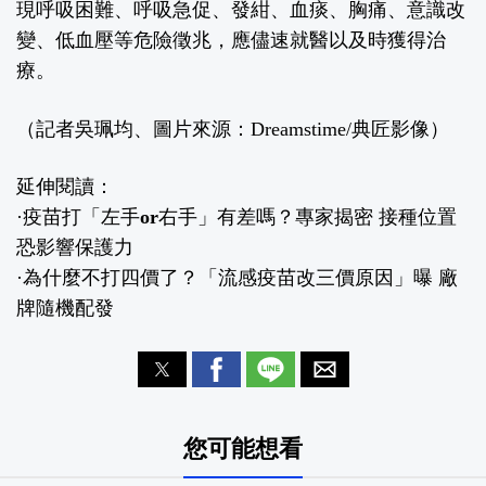
現呼吸困難、呼吸急促、發紺、血痰、胸痛、意識改
變、低血壓等危險徵兆，應儘速就醫以及時獲得治
療。
（記者吳珮均、圖片來源：Dreamstime/典匠影像）
延伸閱讀：
·
疫苗打「左手or右手」有差嗎？專家揭密 接種位置
恐影響保護力
·
為什麼不打四價了？「流感疫苗改三價原因」曝 廠
牌隨機配發
您可能想看