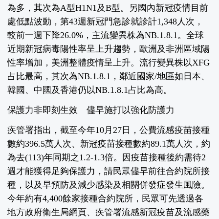
為多，其次為A型H1N1及B型。另國內新冠疫情目前
處低點波動，第43週新冠門急診就診計1,348人次，
較前一週下降26.0%，主流變異株為NB.1.8.1。全球
近期新冠病毒陽性率呈上升趨勢，歐洲及非洲區域陽
性率增加，美洲整體疫情呈上升。流行變異株以XFG
占比最高，其次為NB.1.8.1，鄰近國家/地區如日本、
韓國、中國及香港仍以NB.1.8.1占比為高。
保護力非即刻生效 儘早施打以強化防護力
疾管署指出，截至今年10月27日，公費流感疫苗接種
數約396.5萬人次、新冠疫苗接種數約89.1萬人次，約
為去(113)年同期之1.2-1.3倍。因疫苗接種後約需待2
週才能獲得足夠保護力，請民眾儘早前往合約院所接
種，以及早預防及減少感染及相關併發症發生風險。
今年約有4,400餘家接種合約院所，民眾可先透過各
地方政府衛生局網頁、疾管署流感新冠疫苗及流感藥