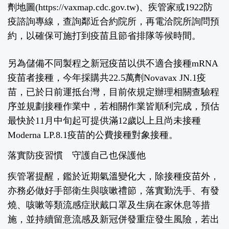
劑地圖(https://vaxmap.cdc.gov.tw)、疾管家或1922防
疫諮詢專線，查詢鄰近合約院所，再電洽院所詢問預
約，以確保可施打到疫苗且節省排隊等候時間。
另為儲備不同製程之新冠疫苗以供不適合接種mRNA
疫苗者接種，今年採購共22.5萬劑Novavax JN.1疫
苗，已於日前運抵台灣，目前依規定辦理相關查驗程
序並規劃接種作業中，若相關作業皆順利完成，預估
最快於11月中旬起可提供滿12歲以上且尚未接種
Moderna LP.8.1疫苗的公費接種對象接種。
落實防疫習慣 守護自己也保護他
疾管署提醒，鑑於近期氣溫變化大，除接種疫苗外，
亦務必做好手部衛生與咳嗽禮節，落實勤洗手、有發
燒、咳嗽等類流感症狀戴口罩及生病在家休息等措
施，並持續留意流感及新冠併發重症發生風險，若出