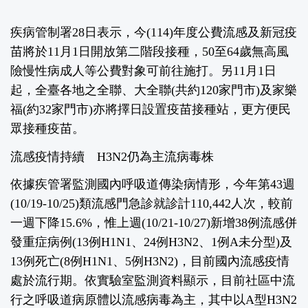
疾病管制署28日表示，今(114)年度公費流感及新冠疫
苗將於11月1日開放第二階段接種，50至64歲無高風
險慢性病成人等公費對象可前往施打。另11月1日
起，全臺各地之全聯、大全聯(共約120家門市)及家樂
福(約32家門市)亦將擇日設置疫苗接種站，更方便民
眾接種疫苗。
流感疫情持續 H3N2仍為主流病毒株
依據疾管署監測國內呼吸道傳染病情形，今年第43週
(10/19-10/25)類流感門急診就診計110,442人次，較前
一週下降15.6%，惟上週(10/21-10/27)新增38例流感併
發重症病例(13例H1N1、24例H3N2、1例A未分型)及
13例死亡(8例H1N1、5例H3N2)，目前國內流感疫情
處於流行期。依實驗室監測資料顯示，目前社區中流
行之呼吸道病原體以流感病毒為主，其中以A型H3N2