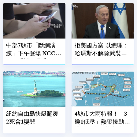
中部7縣市「斷網演
拒美國方案 以總理：
練」下午登場 NCC：
哈瑪斯不解除武裝不
勿用手機處理重要工
撤軍
作
紐約自由島快艇翻覆
4縣市大雨特報！「3
2死含1嬰兒
颱1低壓」熱帶擾動大
爆發 最新動態出爐