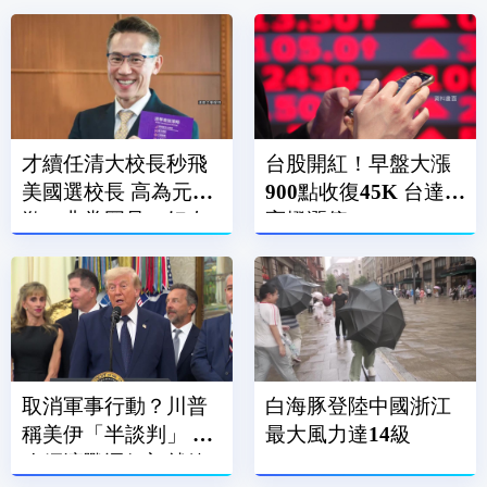
才續任清大校長秒飛
台股開紅！早盤大漲
美國選校長 高為元道
900點收復45K 台達電
歉：非常罕見、好奇
亮燈漲停
前往
取消軍事行動？川普
白海豚登陸中國浙江
稱美伊「半談判」 擬
最大風力達14級
改經濟戰逼伊朗就範