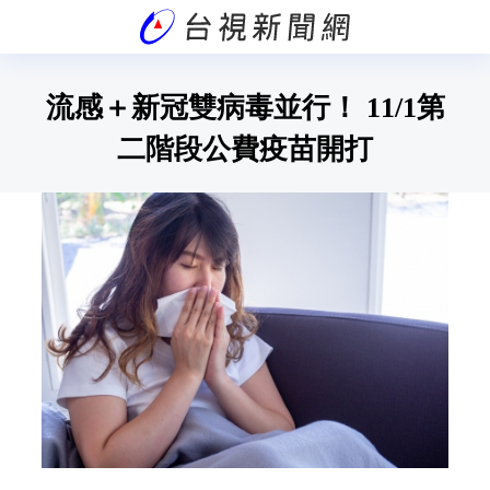
流感＋新冠雙病毒並行！ 11/1第
二階段公費疫苗開打