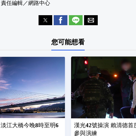
 責任編輯／網路中心
您可能想看
 淡江大橋今晚8時至明6
漢光42號操演 賴清德
參與演練