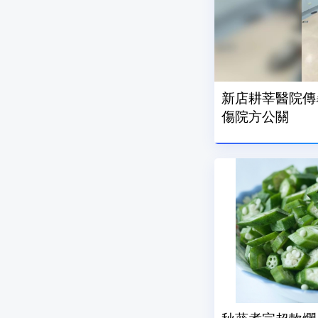
新店耕莘醫院傳
傷院方公關