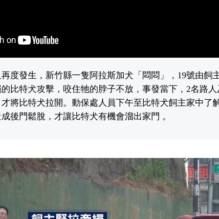
再度發生，新竹縣一隻阿拉斯加犬「悶悶」，19號由飼
繩的比特犬攻擊，咬住牠的脖子不放，事發當下，2名路人
，才將比特犬拉開。動保處人員下午至比特犬飼主家中了
成後門鬆脫，才讓比特犬有機會溜出家門 。