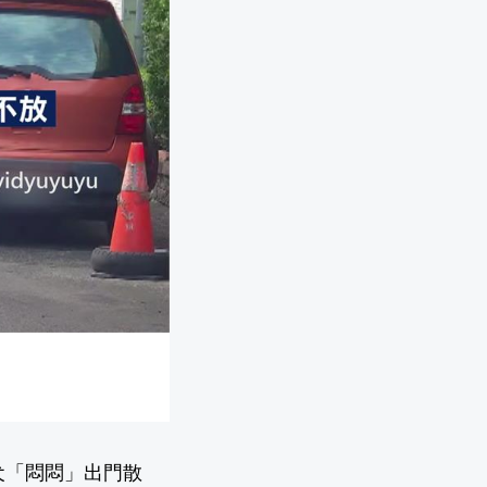
犬「悶悶」出門散