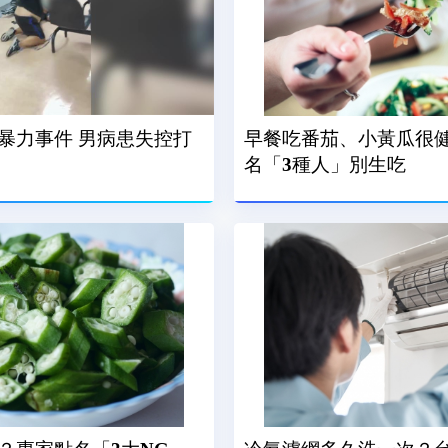
暴力事件 男病患失控打
早餐吃番茄、小黃瓜很健
名「3種人」別生吃