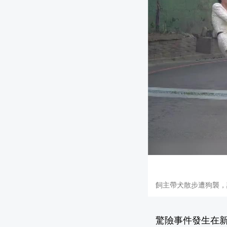
飼主帶犬散步遭狗襲，該隻
驚險事件發生在新