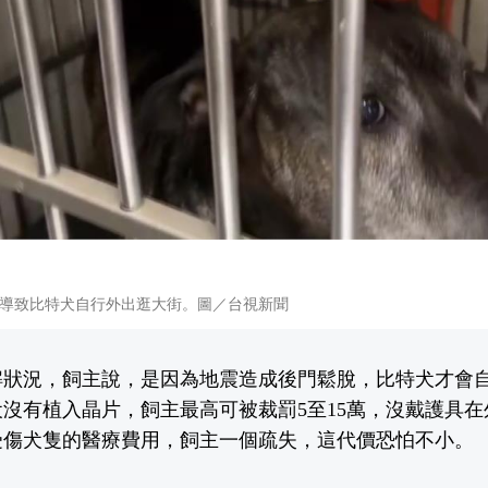
導致比特犬自行外出逛大街。圖／台視新聞
解狀況，飼主說，是因為地震造成後門鬆脫，比特犬才會
沒有植入晶片，飼主最高可被裁罰5至15萬，沒戴護具在
受傷犬隻的醫療費用，飼主一個疏失，這代價恐怕不小。