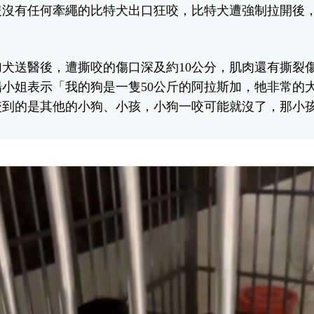
隻沒有任何牽繩的比特犬出口狂咬，比特犬遭強制拉開後
犬送醫後，遭撕咬的傷口深及約10公分，肌肉還有撕裂
小姐表示「我的狗是一隻50公斤的阿拉斯加，牠非常的
咬到的是其他的小狗、小孩，小狗一咬可能就沒了，那小