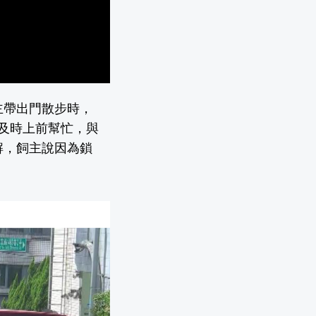
主帶出門散步時，
及時上前幫忙，與
解，飼主說因為鎖