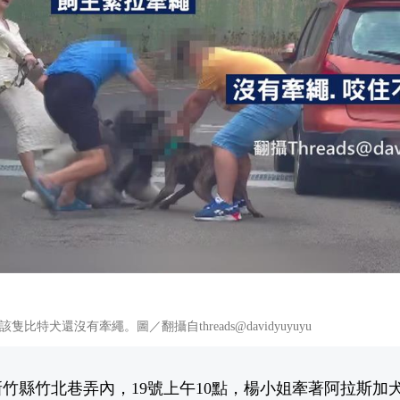
比特犬還沒有牽繩。圖／翻攝自threads@davidyuyuyu
竹縣竹北巷弄內，19號上午10點，楊小姐牽著阿拉斯加