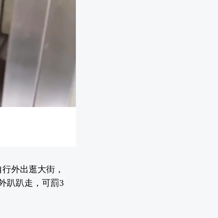
自行外出逛大街，
外趴趴走，可罰3