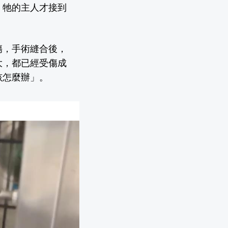
，牠的主人才接到
傷，手術縫合後，
大，都已經受傷成
孩怎麼辦」。