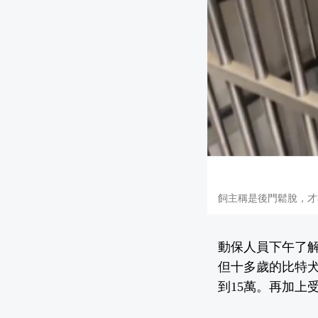
飼主稱是後門鬆脫，才
動保人員下午了
但十多歲的比特犬
到15萬。再加上