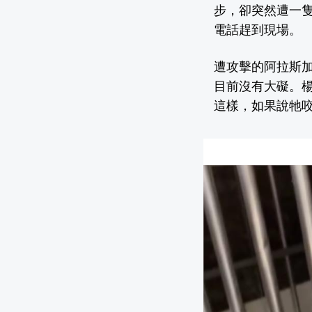
步，卻突然遭一
電話趕到現場。
遭攻擊的阿拉斯加
目前沒有大礙。楊
這樣，如果說牠