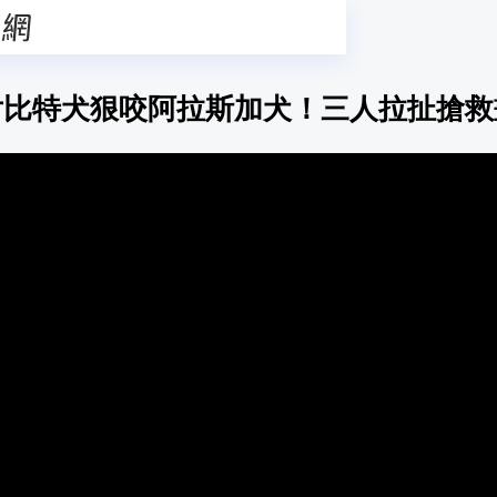
片比特犬狠咬阿拉斯加犬！三人拉扯搶救