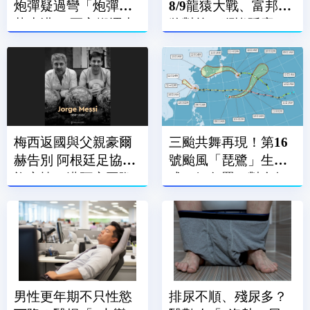
炮彈疑過彎「炮彈滾
8/9龍猿大戰、富邦悍
落水溝」 軍方搬運中
將對統一獅皆延賽
梅西返國與父親豪爾
三颱共舞再現！第16
赫告別 阿根廷足協降
號颱風「琵鷺」生
旗哀悼、邁阿密國際
成 氣象署：對台無
賽前默哀
直接影響
男性更年期不只性慾
排尿不順、殘尿多？