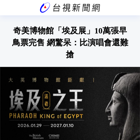
奇美博物館「埃及展」10萬張早
鳥票完售 網驚呆：比演唱會還難
搶