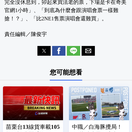
完全沒休息到，卯起來買法老的票，下場是卡在奇美
官網1小時」、「到底為什麼會跟演唱會票一樣難
搶！？」、「比2NE1售票演唱會還難買」。
責任編輯／陳俊宇
您可能想看
苗栗台13線貨車載105
中職／白海豚攪局！