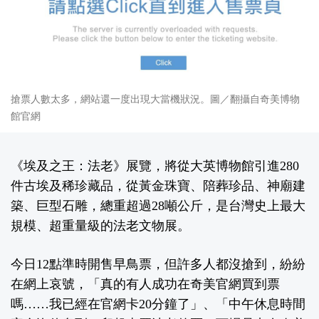
搶票人數太多，網站還一度出現大當機狀況。圖／翻攝自奇美博物
館官網
《埃及之王：法老》展覽，將從大英博物館引進280
件古埃及稀珍藏品，從黃金珠寶、陪葬珍品、神廟建
築、巨型石雕，總重超過28噸公斤，是台灣史上最大
規模、超重量級的法老文物展。
今日12點準時開售早鳥票，但許多人都沒搶到，紛紛
在網上哀號，「真的有人成功在奇美官網買到票
嗎……我已經在官網卡20分鐘了」、「中午休息時間