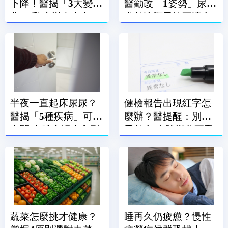
下降！醫揭「3大變
醫勸改「1姿勢」尿尿
化」 乳房變大也中了
尤其這類男性更適合
半夜一直起床尿尿？
健檢報告出現紅字怎
醫揭「5種疾病」可能
麼辦？醫提醒：別只
有關 心臟衰竭也入列
看數字 身體變化更重
要
蔬菜怎麼挑才健康？
睡再久仍疲憊？慢性