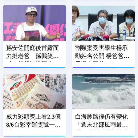
孫安佐開庭後首露面
割頸案受害學生楊承
力挺老爸 孫鵬笑
勳姓名公開 楊爸爸：
喊：想趕快當阿公
是遲來正義
威力彩頭獎上看2.3億
白海豚路徑仍有變化
8/6台彩幸運獎號一次
「週末北部風雨最
看
劇」 海警估明下午發