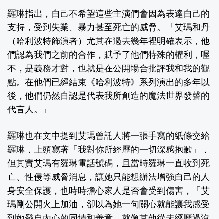
羅琳指出，自己不希望這些主演們會因為表達自己的
支持，受到失業、暴力甚至死亡的威脅。「艾瑪和丹
（哈利波特飾演者）尤其在過去幾年裡明確表示，他
們認為我們之前的合作，賦予了他們特殊的權利，喔
不，是義務才對，也就是在公開場合批評我和我的觀
點。在他們已經結束《哈利波特》系列演出的多年以
後，他們仍然自認是代表我所創造的魔法世界發聲的
代言人。」
羅琳也在文中提到艾瑪曾託人將一張手寫的紙條交給
羅琳，上頭寫著「我對你所經歷的一切深感抱歉」，
但其實艾瑪有羅琳電話號碼，且當時羅琳一直收到死
亡、性侵等威脅消息，讓她只能想辦法增強自己的人
身安全保護，也時時擔心家人是否會受到傷害，「艾
瑪剛公開火上加油，卻以為她一句關心就能讓我感受
到她發自內心的同情和善意。就像其他從未經歷過沒