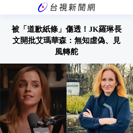
被「道歉紙條」傷透！JK羅琳長
文開批艾瑪華森：無知虛偽、見
風轉舵