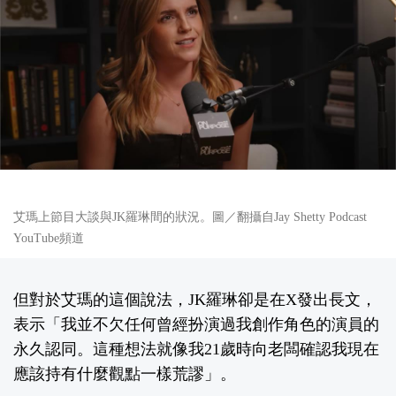
艾瑪上節目大談與JK羅琳間的狀況。圖／翻攝自Jay Shetty Podcast
YouTube頻道
但對於艾瑪的這個說法，JK羅琳卻是在X發出長文，
表示「我並不欠任何曾經扮演過我創作角色的演員的
永久認同。這種想法就像我21歲時向老闆確認我現在
應該持有什麼觀點一樣荒謬」。