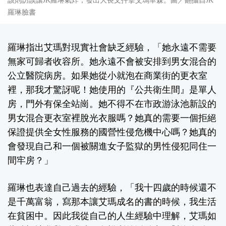
該則訪談讓JK羅琳氣炸，發出大長文抨擊艾瑪華森。圖／翻攝自JK
羅琳臉書
羅琳指出艾瑪對現實社會缺乏經驗，「她永遠不需要
無家可歸者收容所。她永遠不會被安排到男女混合的
公立醫院病房。如果她從小就泡在商業街的更衣室
裡，那我才驚訝呢！她使用的『公共衛生間』是單人
房，門外有保全站崗。她不得不在市政游泳池新設的
男女混合更衣室裡脫光衣服嗎？她真的需要一個拒絕
保證提供全女性服務的國營性侵危機中心嗎？她真的
會發現自己和一個被關進女子監獄的男性侵犯同住一
間牢房？」
羅琳也表達自己過去的經驗，「我十四歲的時候還不
是千萬富翁，寫那本讓艾瑪成名的書的時候，我生活
在貧困中。因此我從自己的人生經驗中理解，艾瑪如