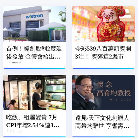
首例！緯創股利2度延
今彩539八百萬頭獎開
後發放 金管會給出
3注！ 獎落這2縣市
「警告」
吃飯、租屋變貴 7月
遠見‧天下文化創辦人
CPI年增2.54%連3月
高希均辭世 享耆壽90
越紅線
歲