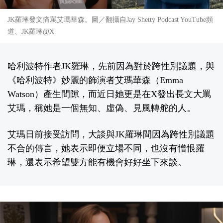
JK羅琳發文痛罵艾瑪華森。圖／翻攝自Jay Shetty Podcast YouTube頻
道、JK羅琳@X
哈利波特作者JK羅琳，先前因為對於跨性別議題，與
《哈利波特》妙麗的飾演者艾瑪華森（Emma
Watson）產生間隙，而近日她更是在X發出長文大罵
艾瑪，稱她是一個無知、虛偽、見風轉舵的人。
艾瑪日前接受訪問，大談與JK羅琳間因為跨性別議題
不合的傳言，她表示即便立場不同，也沒有憎恨羅
琳，還表示希望雙方能有機會好好坐下來談。