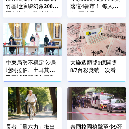
竹基地演練幻象2000
落這4縣市！ 每人抱
潛力掛裝、跑道搶修
走6百萬元
中東局勢不穩定 沙烏
大樂透頭獎1億開獎
地阿拉伯、土耳其、
8/7台彩獎號一次看
巴基斯坦簽署共同防
禦條約
長者「量六力」揪出
泰國校園槍擊至少9死