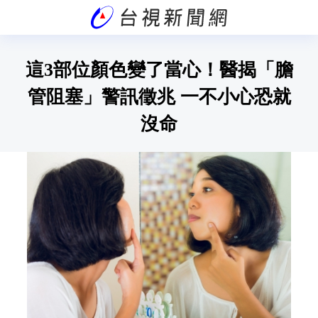
這3部位顏色變了當心！醫揭「膽
管阻塞」警訊徵兆 一不小心恐就
沒命