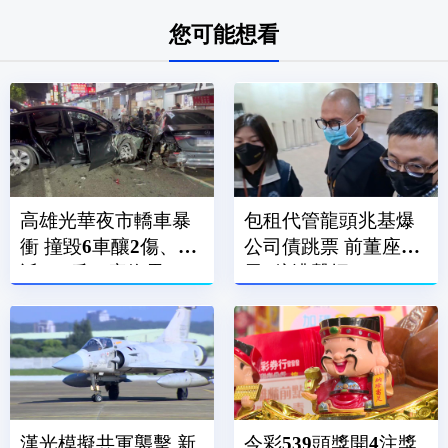
您可能想看
高雄光華夜市轎車暴
包租代管龍頭兆基爆
衝 撞毀6車釀2傷、附
公司債跳票 前董座涉
近600戶一度停電
吞7億遭聲押
漢光模擬共軍襲擊 新
今彩539頭獎開4注獎