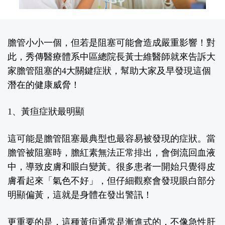
膽管小小一個，但若是阻塞可能會造成嚴重影響！對
此，
秀傳醫療體系中區總院長黃士維醫師
就來告訴大
家膽管阻塞的
4
大關鍵症狀，幫助大家及早發現這個
潛在的健康威脅！
1
、黃疸症狀最明顯
這可能是膽管阻塞最典型也最容易被發現的症狀。當
膽管被阻塞時，膽紅素無法正常排出，會倒流回血液
中，導致皮膚和眼白變黃。很多患者一開始只覺得皮
膚看起來「氣色不好」，但仔細觀察會發現眼白部分
明顯偏黃，這就是身體在發出警訊！
更重要的是，這種黃疸通常是漸進式的，不像急性肝