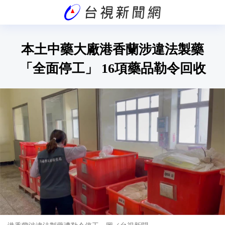
本土中藥大廠港香蘭涉違法製藥
「全面停工」 16項藥品勒令回收