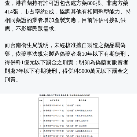
查，港香蘭持有許可證包含處方藥806張、非處方藥
414張，市占率約2成，協調其他有相同劑型能力、持
相同藥證的業者增加產製支應，目前評估可接軌供
應，不影響民眾需求。
而台南衛生局說明，未經核准擅自製造之藥品屬偽
藥，依藥事法規定製造偽藥者處10年以下有期徒刑，
得併科1億元以下罰金之刑責；明知為偽藥而販賣者
則處7年以下有期徒刑，得併科5000萬元以下罰金之
刑責。