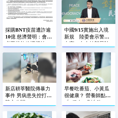
採購BNT疫苗遭詐逾
中國9/15實施出入境
10億 慈濟聲明：會採
新規 陸委會示警：
必要措施維護權益
台商、台企幹部風險
高
新店耕莘醫院傳暴力
早餐吃番茄、小黃瓜
事件 男病患失控打傷
很健康？ 營養師點名
院方公關
「3種人」別生吃