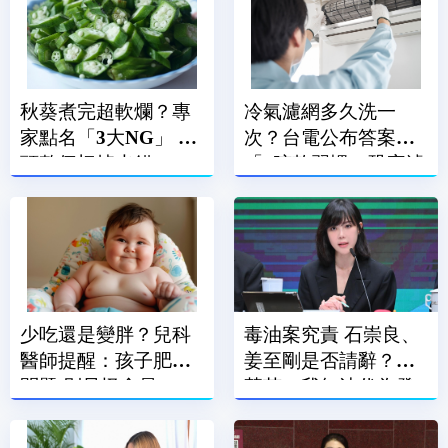
秋葵煮完超軟爛？專
冷氣濾網多久洗一
家點名「3大NG」 蒂
次？台電公布答案
頭整個切掉也錯
「1晾乾習慣」恐害濾
網報銷
少吃還是變胖？兒科
毒油案究責 石崇良、
醫師提醒：孩子肥胖
姜至剛是否請辭？李
問題 別只怪食量
慧芝：我無法代為發
言