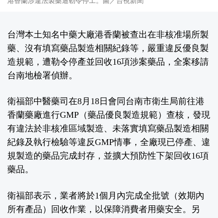
港香蘭涉違法製藥遭勒令停工。圖／台視新聞
台灣本土知名中藥大廠港香蘭被查出在非核准場所製
藥、沒有填寫藥品製造相關紀錄等，嚴重違反優良製
造規範，遭勒令停產並回收16項涉案藥品，全案移請
台南地檢署偵辦。
衛福部中醫藥司在8月18日會同台南市衛生局前往港
香蘭藥廠進行GMP（藥品優良製造規範）查核，發現
有違法於非核准區域製造、未落實填寫藥品製造相關
紀錄及執行檢驗等違反GMP情事，全廠現已停產、違
規製造的藥品完成封存，並擴大預防性下架回收16項
藥品。
衛福部表示，業者將於1個月內完成全批號（效期內
所有產品）回收作業，以保障消費者用藥安全。另