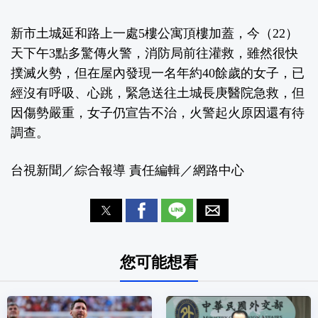
新市土城延和路上一處5樓公寓頂樓加蓋，今（22）
天下午3點多驚傳火警，消防局前往灌救，雖然很快
撲滅火勢，但在屋內發現一名年約40餘歲的女子，已
經沒有呼吸、心跳，緊急送往土城長庚醫院急救，但
因傷勢嚴重，女子仍宣告不治，火警起火原因還有待
調查。
台視新聞／綜合報導 責任編輯／網路中心
您可能想看