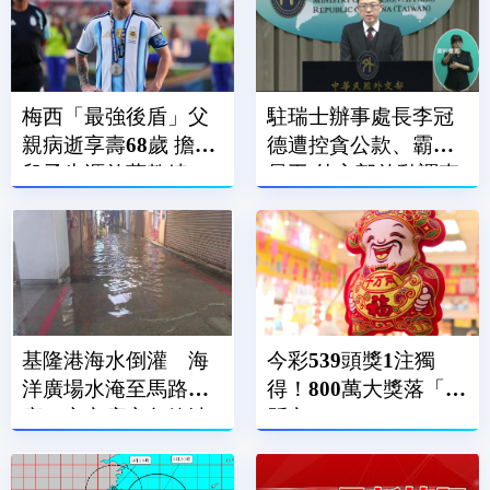
梅西「最強後盾」父
駐瑞士辦事處長李冠
親病逝享壽68歲 擔任
德遭控貪公款、霸凌
兒子生涯啟蒙教練、
員工 外交部啟動調查
經紀人
基隆港海水倒灌 海
今彩539頭獎1注獨
洋廣場水淹至馬路、
得！800萬大獎落「這
廟口夜市店家急築沙
縣市」
包牆擋水