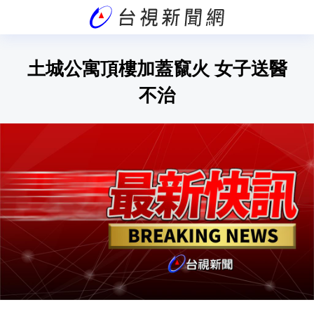
土城公寓頂樓加蓋竄火 女子送醫
不治