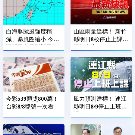
白海豚颱風強度稍
山區雨量達標！ 新竹
減、暴風圈縮小 今晚
縣明日8校停止上課、
至明天白天影響最劇
正常上班
烈
今彩539頭獎800萬！
風力預測達標！ 連江
台彩8/8獎號一次看
縣明日8/9停止上班上
課